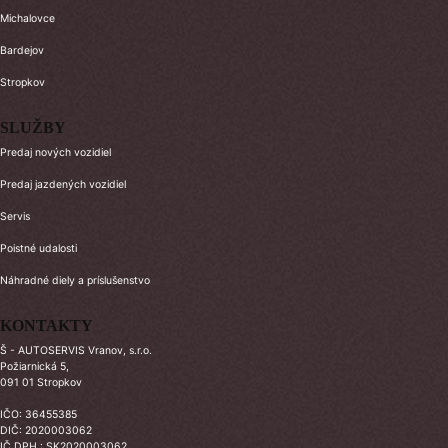
Michalovce
Bardejov
Stropkov
SLUŽBY
Predaj nových vozidiel
Predaj jazdených vozidiel
Servis
Poistné udalosti
Náhradné diely a príslušenstvo
KONTAKTY
Š - AUTOSERVIS Vranov, s.r.o.
Požiarnická 5,
091 01 Stropkov
IČO: 36455385
DIČ: 2020003062
IČ DPH : SK2020003062