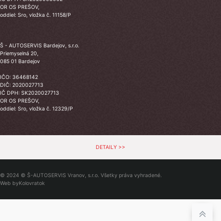
OR OS PREŠOV,
oddiel: Sro, vložka č. 11158/P
Š - AUTOSERVIS Bardejov, s.r.o.
Priemyselná 20,
085 01 Bardejov
IČO: 36468142
DIČ: 2020027713
IČ DPH: SK2020027713
OR OS PREŠOV,
oddiel: Sro, vložka č. 12329/P
DETAILY >>
© 2024 © Š-AUTOSERVIS Vranov, s.r.o. Všetky práva vyhradené.
Web by
Kolovratok