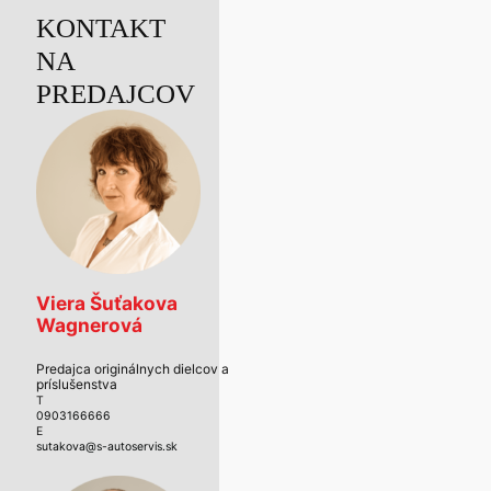
KONTAKT
NA
PREDAJCOV
Viera Šuťakova
Wagnerová
Predajca originálnych dielcov a
príslušenstva
T
0903166666
E
sutakova@s-autoservis.sk