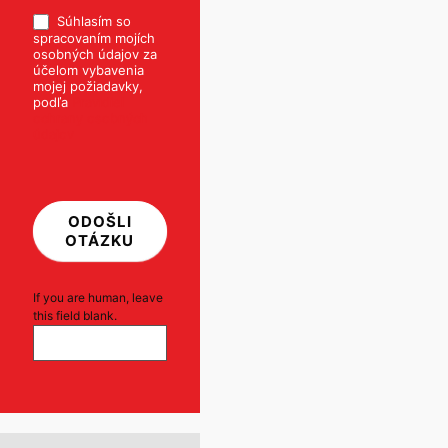
Súhlasím so
spracovaním mojích
osobných údajov za
účelom vybavenia
mojej požiadavky,
podľa
Pravidiel
ochrany osobných
údajov
ODOŠLI
OTÁZKU
If you are human, leave
this field blank.