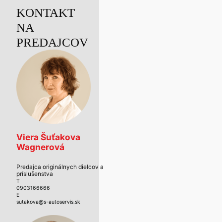
KONTAKT
NA
PREDAJCOV
Viera Šuťakova
Wagnerová
Predajca originálnych dielcov a
príslušenstva
T
0903166666
E
sutakova@s-autoservis.sk