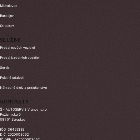
Michalovce
Bardejov
Stropkov
SLUŽBY
Predaj nových vozidiel
Predaj jazdených vozidiel
Servis
Poistné udalosti
Náhradné diely a príslušenstvo
KONTAKTY
Š - AUTOSERVIS Vranov, s.r.o.
Požiarnická 5,
091 01 Stropkov
IČO: 36455385
DIČ: 2020003062
IČ DPH : SK2020003062