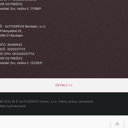
OR OS PREŠOV,
oddiel: Sro, vložka č. 11158/P
Š - AUTOSERVIS Bardejov, s.r.o.
Priemyselná 20,
085 01 Bardejov
IČO: 36468142
DIČ: 2020027713
IČ DPH: SK2020027713
OR OS PREŠOV,
oddiel: Sro, vložka č. 12329/P
DETAILY >>
© 2024 © Š-AUTOSERVIS Vranov, s.r.o. Všetky práva vyhradené.
Web by
Kolovratok