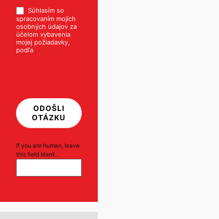
Súhlasím so
spracovaním mojích
osobných údajov za
účelom vybavenia
mojej požiadavky,
podľa
Pravidiel
ochrany osobných
údajov
ODOŠLI
OTÁZKU
If you are human, leave
this field blank.