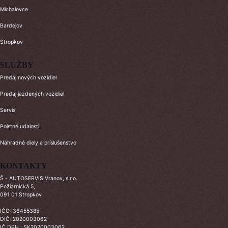
Michalovce
Bardejov
Stropkov
SLUŽBY
Predaj nových vozidiel
Predaj jazdených vozidiel
Servis
Poistné udalosti
Náhradné diely a príslušenstvo
KONTAKTY
Š - AUTOSERVIS Vranov, s.r.o.
Požiarnická 5,
091 01 Stropkov
IČO: 36455385
DIČ: 2020003062
IČ DPH : SK2020003062