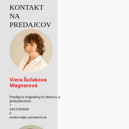
KONTAKT
NA
PREDAJCOV
Viera Šuťakova
Wagnerová
Predajca originálnych dielcov a
príslušenstva
T
0903166666
E
sutakova@s-autoservis.sk