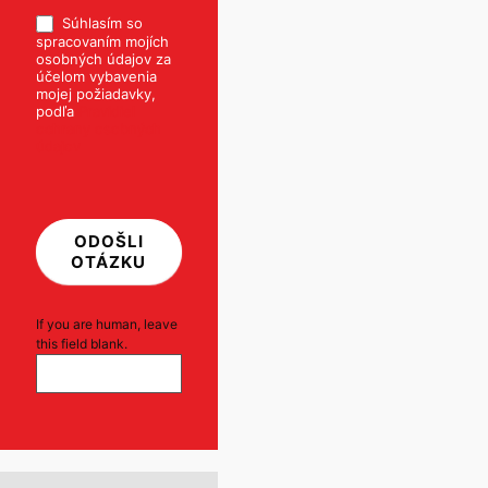
Súhlasím so
spracovaním mojích
osobných údajov za
účelom vybavenia
mojej požiadavky,
podľa
Pravidiel
ochrany osobných
údajov
ODOŠLI
OTÁZKU
If you are human, leave
this field blank.