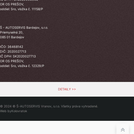
OR OS PREŠOV,
oddiel: Sro, vložka č. 11158/P
Š - AUTOSERVIS Bardejov, s.r.o.
Priemyselná 20,
085 01 Bardejov
IČO: 36468142
DIČ: 2020027713
IČ DPH: SK2020027713
OR OS PREŠOV,
oddiel: Sro, vložka č. 12329/P
DETAILY >>
© 2024 © Š-AUTOSERVIS Vranov, s.r.o. Všetky práva vyhradené.
Web by
Kolovratok