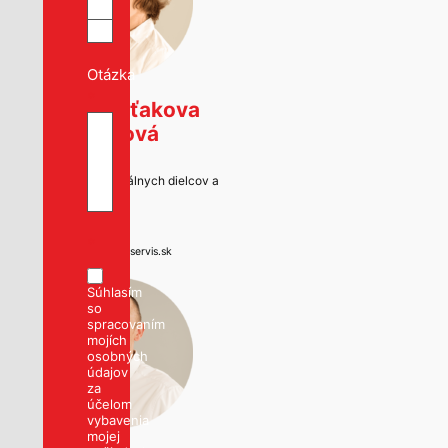
Otázka
*
Viera Šuťakova
Wagnerová
Predajca originálnych dielcov a
príslušenstva
T
0903166666
E
*
sutakova@s-autoservis.sk
Súhlasím
so
spracovaním
mojích
osobných
údajov
za
účelom
vybavenia
mojej