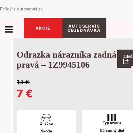
E
info@s-autoservis.sk
AUTOSERVIS
AKCIE
OBJEDNÁVKA
Odrazka nárazníka zadná
Zdieľ
pravá – 1Z9945106
P
s
14
€
Pôvodná
Aktuálna
7
€
cena
cena
bola:
je:
Typ tovaru
Značka
Náhradný diel
Škoda