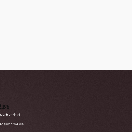
ŽBY
ových vozidiel
azdených vozidiel