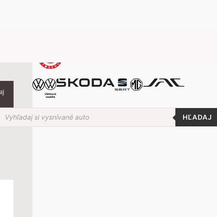
aj
roducts
earch