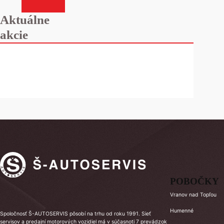
Aktuálne
akcie
POBOČKY
Vranov nad Topľou
Humenné
Spoločnosť Š-AUTOSERVIS pôsobí na trhu od roku 1991. Sieť
servisov a predajní motorových vozidiel má v súčasnoti 7 prevádzok