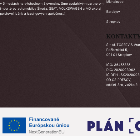
Michalovce
v 5 mestách na východnom Slovensku. Sme spoľahlivým partnerom
importérov automobilov Škoda, SEAT, VOLKSWAGEN a MG ako aj
Bardejov
poisťovní, bánk a leasingových spoločností.
Stropkov
KONTAKT
Š - AUTOSERVIS Vrano
Požiarnická 5,
091 01 Stropkov
IČO: 36455385
DIČ: 2020003062
IČ DPH : SK202000
OR OS PREŠOV,
oddiel: Sro, vložka č.