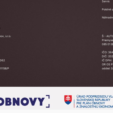
Servis
Poistné u
Náhradné
Y
v, s.r.o.
Š - AUTO
Priemyse
085 01 B
IČO: 36
DIČ: 20
3062
IČ DPH:
OR OS 
 11158/P
oddiel: 