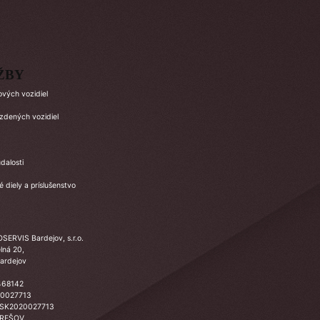
ŽBY
ových vozidiel
azdených vozidiel
dalosti
 diely a príslušenstvo
SERVIS Bardejov, s.r.o.
lná 20,
ardejov
468142
20027713
 SK2020027713
PREŠOV,