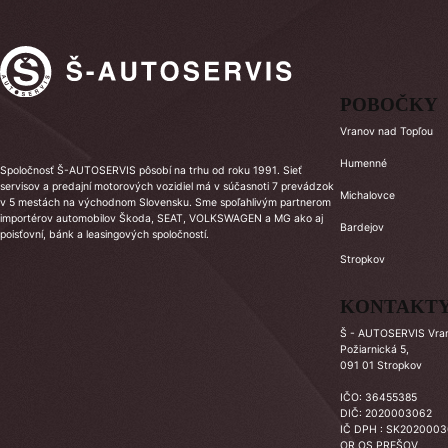
POBOČKY
Vranov nad Topľou
Humenné
Spoločnosť Š-AUTOSERVIS pôsobí na trhu od roku 1991. Sieť
servisov a predajní motorových vozidiel má v súčasnoti 7 prevádzok
Michalovce
v 5 mestách na východnom Slovensku. Sme spoľahlivým partnerom
importérov automobilov Škoda, SEAT, VOLKSWAGEN a MG ako aj
Bardejov
poisťovní, bánk a leasingových spoločností.
Stropkov
KONTAKT
Š - AUTOSERVIS Vrano
Požiarnická 5,
091 01 Stropkov
IČO: 36455385
DIČ: 2020003062
IČ DPH : SK202000
OR OS PREŠOV,