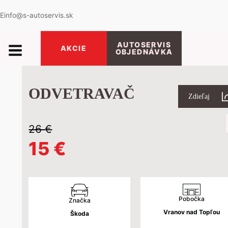
E
info@s-autoservis.sk
AUTOSERVIS
AKCIE
OBJEDNÁVKA
ODVETRAVAČ
Zdieľaj
P
s
26
€
Pôvodná
Aktuálna
15
€
cena
cena
bola:
je:
Pobočka
Značka
Vranov nad Topľou
Škoda