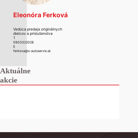
Eleonóra Ferková
Vedúca predaja originálnych
dielcov a príslušenstva
T
0903322028
E
ferkova@s-autoservis.sk
Aktuálne
akcie