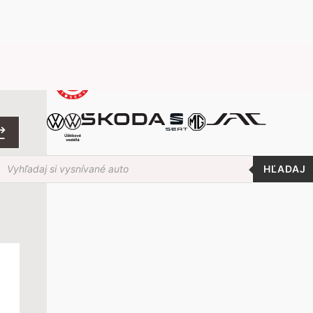
roducts
earch