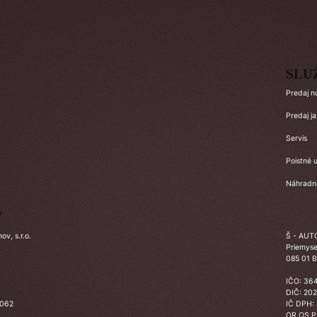
SLU
Predaj n
Predaj j
Servis
Poistné u
Náhradné
Y
v, s.r.o.
Š - AUTO
Priemyse
085 01 B
IČO: 36
DIČ: 20
3062
IČ DPH:
OR OS 