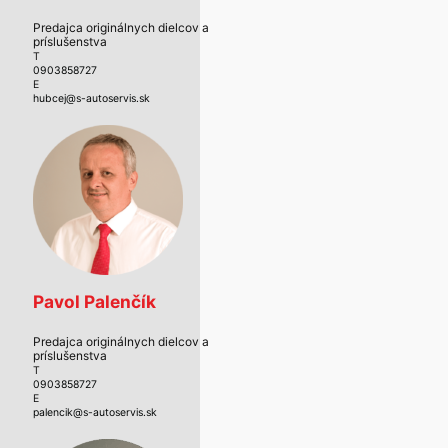
Predajca originálnych dielcov a
príslušenstva
T
0903858727
E
hubcej@s-autoservis.sk
Pavol Palenčík
Predajca originálnych dielcov a
príslušenstva
T
0903858727
E
palencik@s-autoservis.sk