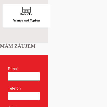
Pobočka
Vranov nad Topľou
MÁM ZÁUJEM
Kontakt
E-mail
*
formulár
pri
produkte
Telefón
*