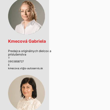
Kmecová Gabriela
Predajca originálnych dielcov a
príslušenstva
T
0903858727
E
kmecova.vt@s-autoservis.sk