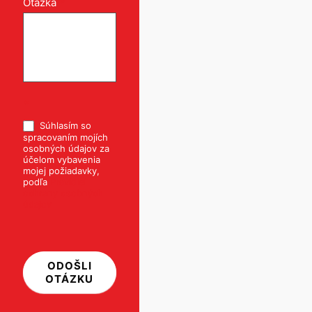
Otázka
*
*
Súhlasím so
spracovaním mojích
osobných údajov za
účelom vybavenia
mojej požiadavky,
podľa
Pravidiel
ochrany osobných
údajov
ODOŠLI
OTÁZKU