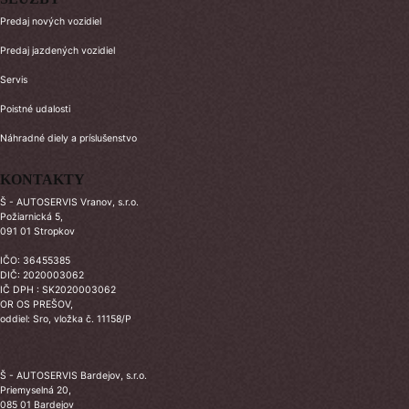
Predaj nových vozidiel
Predaj jazdených vozidiel
Servis
Poistné udalosti
Náhradné diely a príslušenstvo
KONTAKTY
Š - AUTOSERVIS Vranov, s.r.o.
Požiarnická 5,
091 01 Stropkov
IČO: 36455385
DIČ: 2020003062
IČ DPH : SK2020003062
OR OS PREŠOV,
oddiel: Sro, vložka č. 11158/P
Š - AUTOSERVIS Bardejov, s.r.o.
Priemyselná 20,
085 01 Bardejov