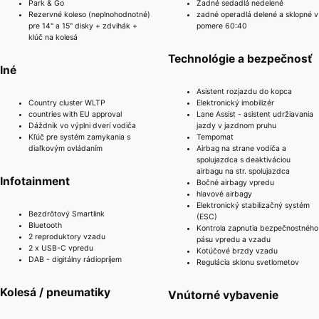
Park & Go
Zadné sedadlá nedelené
Rezervné koleso (neplnohodnotné)
zadné operadlá delené a sklopné v
pre 14" a 15" disky + zdvihák +
pomere 60:40
klúč na kolesá
Technológie a bezpečnosť
Iné
Asistent rozjazdu do kopca
Country cluster WLTP
Elektronický imobilizér
countries with EU approval
Lane Assist - asistent udržiavania
Dáždnik vo výplni dverí vodiča
jazdy v jazdnom pruhu
Kľúč pre systém zamykania s
Tempomat
diaľkovým ovládaním
Airbag na strane vodiča a
spolujazdca s deaktiváciou
airbagu na str. spolujazdca
Infotainment
Bočné airbagy vpredu
hlavové airbagy
Elektronický stabilizačný systém
Bezdrôtový Smartlink
(ESC)
Bluetooth
Kontrola zapnutia bezpečnostného
2 reproduktory vzadu
pásu vpredu a vzadu
2 x USB-C vpredu
Kotúčové brzdy vzadu
DAB - digitálny rádiopríjem
Regulácia sklonu svetlometov
Kolesá / pneumatiky
Vnútorné vybavenie