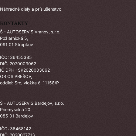
Náhradné diely a príslušenstvo
KONTAKTY
Š - AUTOSERVIS Vranov, s.r.o.
Požiarnická 5,
091 01 Stropkov
IČO: 36455385
DIČ: 2020003062
IČ DPH : SK2020003062
OR OS PREŠOV,
oddiel: Sro, vložka č. 11158/P
Š - AUTOSERVIS Bardejov, s.r.o.
Priemyselná 20,
085 01 Bardejov
IČO: 36468142
DIČ: 2020027713