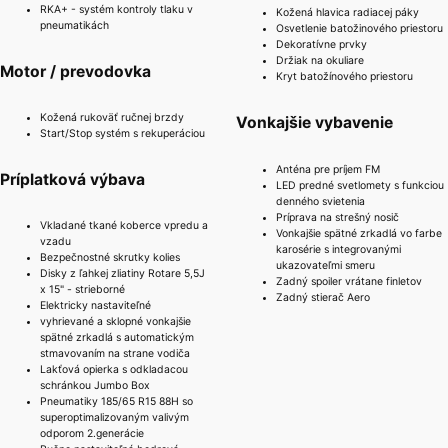
RKA+ - systém kontroly tlaku v
Kožená hlavica radiacej páky
pneumatikách
Osvetlenie batožinového priestoru
Dekoratívne prvky
Držiak na okuliare
Motor / prevodovka
Kryt batožínového priestoru
Kožená rukoväť ručnej brzdy
Vonkajšie vybavenie
Start/Stop systém s rekuperáciou
Anténa pre príjem FM
Príplatková výbava
LED predné svetlomety s funkciou
denného svietenia
Príprava na strešný nosič
Vkladané tkané koberce vpredu a
Vonkajšie spätné zrkadlá vo farbe
vzadu
karosérie s integrovanými
Bezpečnostné skrutky kolies
ukazovateľmi smeru
Disky z ľahkej zliatiny Rotare 5,5J
Zadný spoiler vrátane finletov
x 15" - strieborné
Zadný stierač Aero
Elektricky nastaviteľné
vyhrievané a sklopné vonkajšie
spätné zrkadlá s automatickým
stmavovaním na strane vodiča
Lakťová opierka s odkladacou
schránkou Jumbo Box
Pneumatiky 185/65 R15 88H so
superoptimalizovaným valivým
odporom 2.generácie