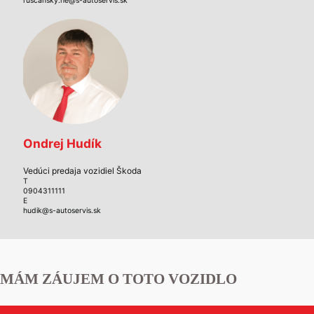
ruscansky.he@s-autoservis.sk
Ondrej Hudík
Vedúci predaja vozidiel Škoda
T
0904311111
E
hudik@s-autoservis.sk
MÁM ZÁUJEM O TOTO VOZIDLO