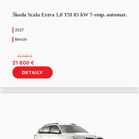
Škoda Scala Extra 1,0 TSI 85 kW 7-stup. automat.
2027
Benzín
25 588
€
Pôvodná
Aktuálna
21 800
€
cena
cena
DETAILY
bola:
je:
25
21
588 €.
800 €.