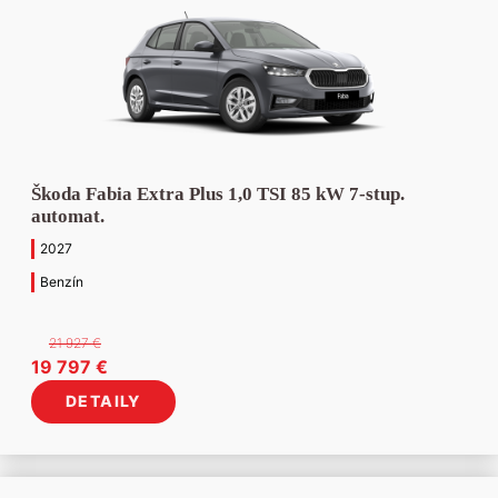
Škoda Fabia Extra Plus 1,0 TSI 85 kW 7-stup.
automat.
2027
Benzín
21 927
€
Pôvodná
Aktuálna
19 797
€
cena
cena
DETAILY
bola:
je:
21
19
927 €.
797 €.