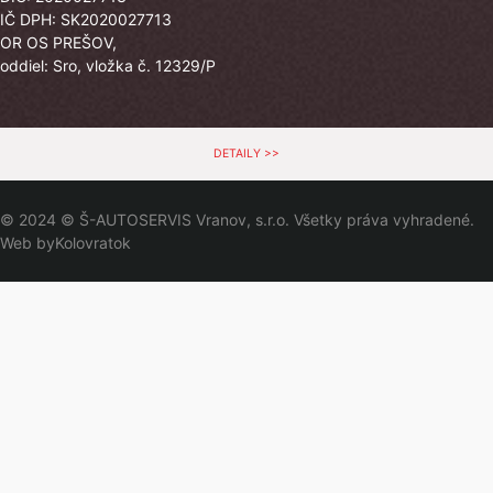
IČ DPH: SK2020027713
OR OS PREŠOV,
oddiel: Sro, vložka č. 12329/P
DETAILY >>
© 2024 © Š-AUTOSERVIS Vranov, s.r.o. Všetky práva vyhradené.
Web by
Kolovratok