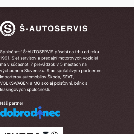
22
19
081 €.
106 €.
Spoločnosť Š-AUTOSERVIS pôsobí na trhu od roku
1991. Sieť servisov a predajní motorových vozidiel
má v súčasnoti 7 prevádzok v 5 mestách na
východnom Slovensku. Sme spoľahlivým partnerom
importérov automobilov Škoda, SEAT,
VOLKSWAGEN a MG ako aj poisťovní, bánk a
leasingových spoločností.
Náš partner