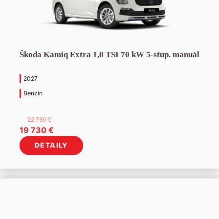
Škoda Kamiq Extra 1,0 TSI 70 kW 5-stup. manuál
2027
Benzín
22 730
€
Pôvodná
Aktuálna
19 730
€
cena
cena
DETAILY
bola:
je:
22
19
730 €.
730 €.