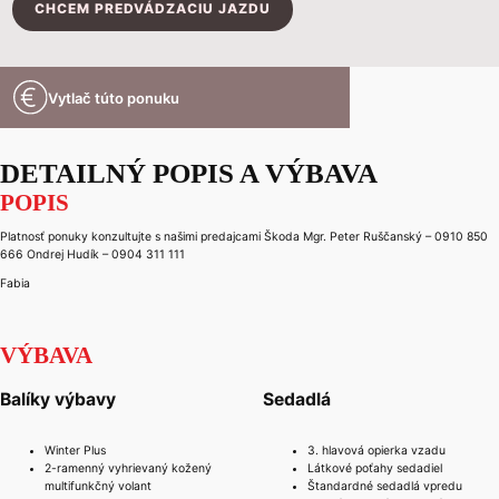
CHCEM PREDVÁDZACIU JAZDU
Vytlač túto ponuku
DETAILNÝ POPIS A VÝBAVA
POPIS
Platnosť ponuky konzultujte s našimi predajcami Škoda Mgr. Peter Ruščanský – 0910 850
666 Ondrej Hudík – 0904 311 111
Fabia
VÝBAVA
Balíky výbavy
Sedadlá
Winter Plus
3. hlavová opierka vzadu
2-ramenný vyhrievaný kožený
Látkové poťahy sedadiel
multifunkčný volant
Štandardné sedadlá vpredu