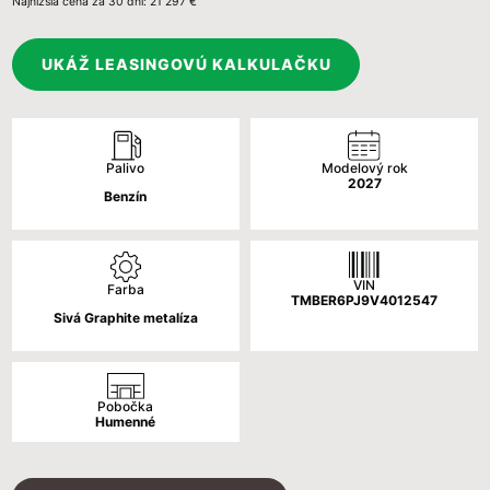
Najnižšia cena za 30 dní:
21 297 €
cena
cena
bola:
je:
UKÁŽ LEASINGOVÚ KALKULAČKU
22
21
947 €.
297 €.
Palivo
Modelový rok
2027
Benzín
VIN
Farba
TMBER6PJ9V4012547
Sivá Graphite metalíza
Pobočka
Humenné