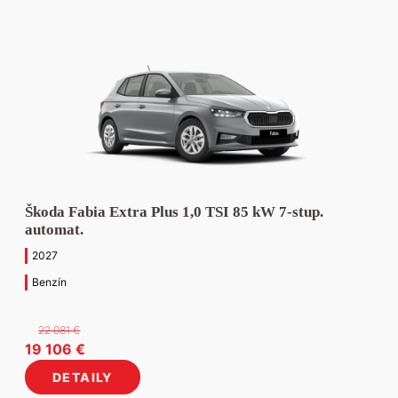
Škoda Fabia Extra Plus 1,0 TSI 85 kW 7-stup.
automat.
2027
Benzín
22 081
€
Pôvodná
Aktuálna
19 106
€
cena
cena
DETAILY
bola:
je: