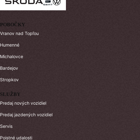
POBOČKY
Vranov nad Topľou
Humenné
Michalovce
Bardejov
Stropkov
SLUŽBY
Predaj nových vozidiel
Predaj jazdených vozidiel
Servis
Poistné udalosti