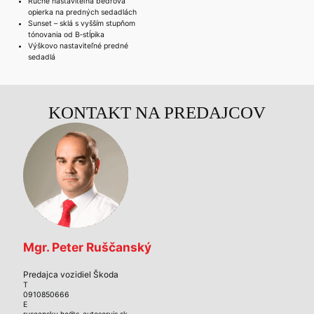
Ručne nastaviteľná bedrová
opierka na predných sedadlách
Sunset – sklá s vyšším stupňom
tónovania od B‑stĺpika
Výškovo nastaviteľné predné
sedadlá
KONTAKT NA PREDAJCOV
Mgr. Peter Ruščanský
Predajca vozidiel Škoda
T
0910850666
E