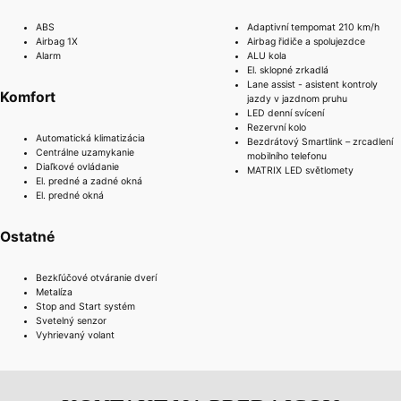
ABS
Adaptivní tempomat 210 km/h
Airbag 1X
Airbag řidiče a spolujezdce
Alarm
ALU kola
El. sklopné zrkadlá
Lane assist - asistent kontroly
Komfort
jazdy v jazdnom pruhu
LED denní svícení
Rezervní kolo
Automatická klimatizácia
Bezdrátový Smartlink – zrcadlení
Centrálne uzamykanie
mobilního telefonu
Diaľkové ovládanie
MATRIX LED světlomety
El. predné a zadné okná
El. predné okná
Ostatné
Bezkľúčové otváranie dverí
Metalíza
Stop and Start systém
Svetelný senzor
Vyhrievaný volant