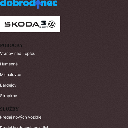
POBOČKY
Vranov nad Topľou
Humenné
Michalovce
Bardejov
Stropkov
SLUŽBY
Predaj nových vozidiel
Predaj jazdených vozidiel