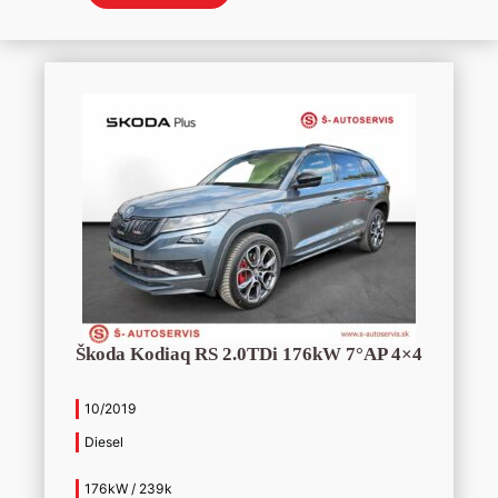
Škoda Kodiaq RS 2.0TDi 176kW 7°AP 4×4
10/2019
Diesel
176kW / 239k