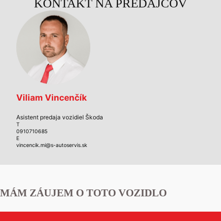
KONTAKT NA PREDAJCOV
Viliam Vincenčík
Asistent predaja vozidiel Škoda
T
0910710685
E
vincencik.mi@s-autoservis.sk
MÁM ZÁUJEM O TOTO VOZIDLO