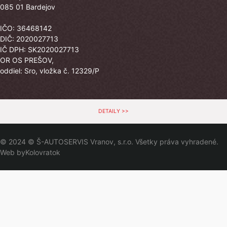
085 01 Bardejov
IČO: 36468142
DIČ: 2020027713
IČ DPH: SK2020027713
OR OS PREŠOV,
oddiel: Sro, vložka č. 12329/P
DETAILY >>
© 2024 © Š-AUTOSERVIS Vranov, s.r.o. Všetky práva vyhradené.
Web by
Kolovratok