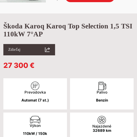
Škoda Karoq Karoq Top Selection 1,5 TSI
110kW 7°AP
Zdieľaj
27 300
€
Palivo
Prevodovka
Benzín
Automat (7 st.)
Výkon
Najazdené
32689
km
110kW / 150k