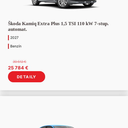
Škoda Kamiq Extra Plus 1,5 TSI 110 kW 7-stup.
automat.
2027
Benzín
30 512
€
Pôvodná
Aktuálna
25 784
€
cena
cena
DETAILY
bola:
je:
30
25
512 €.
784 €.