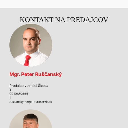
KONTAKT NA PREDAJCOV
Mgr. Peter Ruščanský
Predajca vozidiel Škoda
T
0910850666
E
ruscansky.he@s-autoservis.sk