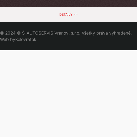
DETAILY >>
© 2024 © Š-AUTOSERVIS Vranov, s.r.o. Všetky práva vyhradené.
Web by
Kolovratok