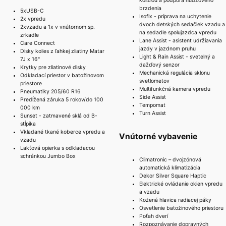
kolíziou a podpora núdzového
brzdenia
5xUSB-C
Isofix - príprava na uchytenie
2x vpredu
dvoch detských sedačiek vzadu a
2xvzadu a 1x v vnútornom sp.
na sedadle spolujazdca vpredu
zrkadle
Lane Assist - asistent udržiavania
Care Connect
jazdy v jazdnom pruhu
Disky kolies z ľahkej zliatiny Matar
Light & Rain Assist - svetelný a
7J x 16"
dažďový senzor
Krytky pre zliatinové disky
Mechanická regulácia sklonu
Odkladací priestor v batožinovom
svetlometov
priestore
Multifunkčná kamera vpredu
Pneumatiky 205/60 R16
Side Assist
Predĺžená záruka 5 rokov/do 100
Tempomat
000 km
Turn Assist
Sunset - zatmavené sklá od B-
stĺpika
Vkladané tkané koberce vpredu a
Vnútorné vybavenie
vzadu
Lakťová opierka s odkladacou
schránkou Jumbo Box
Climatronic – dvojzónová
automatická klimatizácia
Dekor Silver Square Haptic
Elektrické ovládanie okien vpredu
a vzadu
Kožená hlavica radiacej páky
Osvetlenie batožinového priestoru
Poťah dverí
Rozpoznávanie dopravných