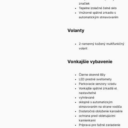
značiek
Tepelne izolačné čelné sklo
Vnútorné spätné zrkadlo s
automatickým stmavovaním
Volanty
2-ramenný kožený multifunkčný
volant
Vonkajšie vybavenie
Čierne okenné lišty
LED predné svetlomety
Parkovacie senzory vzadu
Vonkajšie spätné zrkadlá el.
nastaviteľné
vyhrievané
sklopné s automatickým
stmavovaním na strane vodiča
Dodatočná obloženie karosérie
ochrana pred obletujúcimi
kamienkami
Príprava pre ťažné zariadenie