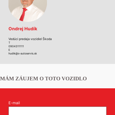
Ondrej Hudík
Vedúci predaja vozidiel Škoda
T
0904311111
E
hudik@s-autoservis.sk
MÁM ZÁUJEM O TOTO VOZIDLO
Kontakt
E-mail
*
formulár
pri
produkte