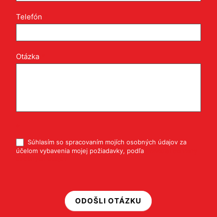
Telefón
*
Otázka
*
*
Súhlasím so spracovaním mojích osobných údajov za
účelom vybavenia mojej požiadavky, podľa
Pravidiel ochrany
osobných údajov
ODOŠLI OTÁZKU