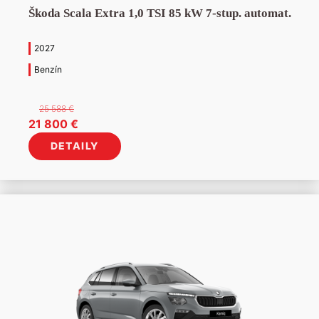
Škoda Scala Extra 1,0 TSI 85 kW 7-stup. automat.
2027
Benzín
25 588
€
Pôvodná
Aktuálna
21 800
€
cena
cena
DETAILY
bola:
je:
25
21
588 €.
800 €.