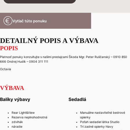
Vytlač túto ponuku
DETAILNÝ POPIS A VÝBAVA
POPIS
Platnosť ponuky konzultujte s našimi predajcami Škoda Mgr. Peter Ruščanský – 0910 850
666 Ondrej Hudík – 0904 311 111
Octavia
VÝBAVA
Balíky výbavy
Sedadlá
Rear Light&View
Manuálne nastaviteľné bedrové
Rezerva neplnohodnotná
opierky
zdvihák
Poťah sedadiel látka Studio
náradie
Tri zadné opierky hlavy