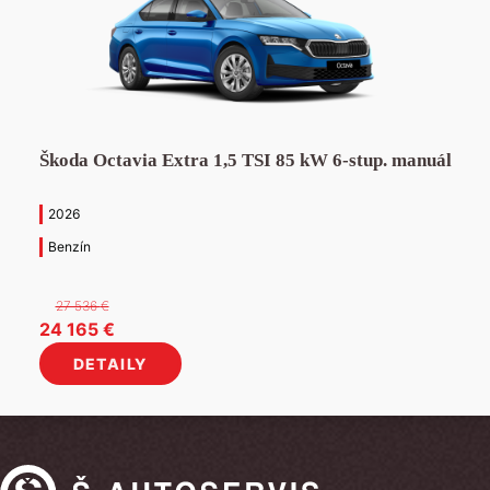
Škoda Octavia Extra 1,5 TSI 85 kW 6-stup. manuál
2026
Benzín
27 536
€
Pôvodná
Aktuálna
24 165
€
cena
cena
DETAILY
bola:
je:
27
24
536 €.
165 €.