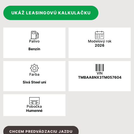
cena
cena
bola:
je:
UKÁŽ LEASINGOVÚ KALKULAČKU
28
24
126 €.
470 €.
Palivo
Modelový rok
2026
Benzín
VIN
Farba
TMBAA8NX3TM057604
Sivá Steel uni
Pobočka
Humenné
CHCEM PREDVÁDZACIU JAZDU