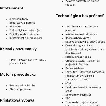
Výškovo nastaviteľné predné
sedadlá
Infotainment
Technológie a bezpečnosť
8 reproduktorov
Bezdrôtový Smartlink
Bluetooth
12V zásuvka v batožinovom
DAB - Digitálny rádio príjem
priestore
Digitálny prístrojový panel
Asistent rozjazdu do kopca
Infotainment s 10" displejom
Bočné airbagy vpredu
hlavové airbagy a stredový airbag
Čelné airbagy vodiča a
Kolesá / pneumatiky
spolujazdca (airbag spolujazdca s
deaktiváciou)
kolenný airbag vodiča
TPM+ - systém kontroly tlaku v
Crossroad Assist - asistent pri
pneumatikách
prejazde križovatky
Denné svietenie
Easy Start - Centrálne zamykanie
Motor / prevodovka
s diaľkovým ovládaním a
štartovaním tlačidlom
eCall
Pohon predných kolies
Elektromechanická parkovacia
Start-stop systém
brzda
Elektronický imobilizér
ESC
Príplatková výbava
Front Assist - výstraha pred