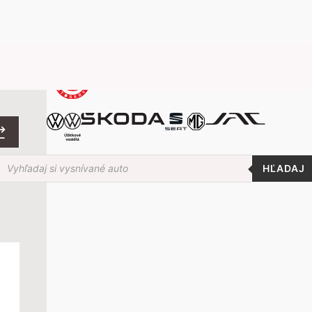
roducts
earch