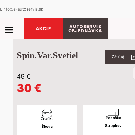
E
info@s-autoservis.sk
AUTOSERVIS
AKCIE
OBJEDNÁVKA
Spin.Var.Svetiel
Zdieľaj
P
s
49
€
Pôvodná
Aktuálna
30
€
cena
cena
bola:
je:
Pobočka
Značka
Stropkov
Škoda