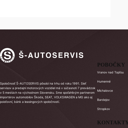
POBOČKY
Vranov nad Topľou
Humenné
Spoločnosť Š-AUTOSERVIS pôsobí na trhu od roku 1991. Sieť
servisov a predajní motorových vozidiel má v súčasnoti 7 prevádzok
Michalovce
v 5 mestách na východnom Slovensku. Sme spoľahlivým partnerom
importérov automobilov Škoda, SEAT, VOLKSWAGEN a MG ako aj
Bardejov
poisťovní, bánk a leasingových spoločností.
Stropkov
KONTAKT