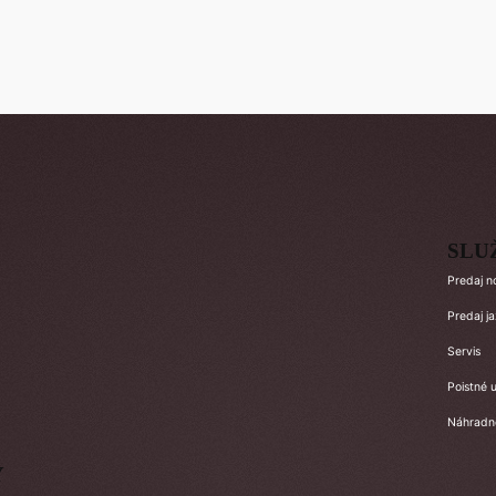
SLU
Predaj n
Predaj j
Servis
Poistné u
Náhradné
Y