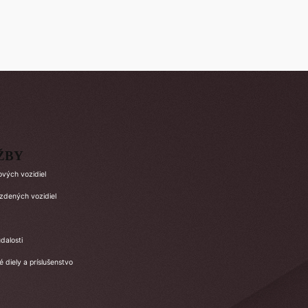
ŽBY
ových vozidiel
azdených vozidiel
dalosti
 diely a príslušenstvo