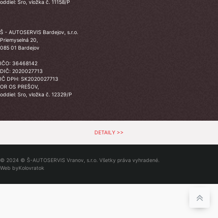
oddiel: Sro, vložka č. 11158/P
Š - AUTOSERVIS Bardejov, s.r.o.
Priemyselná 20,
085 01 Bardejov
IČO: 36468142
DIČ: 2020027713
IČ DPH: SK2020027713
OR OS PREŠOV,
oddiel: Sro, vložka č. 12329/P
DETAILY >>
© 2024 © Š-AUTOSERVIS Vranov, s.r.o. Všetky práva vyhradené.
Web by
Kolovratok