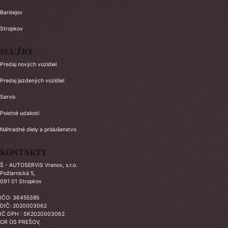
Bardejov
Stropkov
SLUŽBY
Predaj nových vozidiel
Predaj jazdených vozidiel
Servis
Poistné udalosti
Náhradné diely a príslušenstvo
KONTAKTY
Š - AUTOSERVIS Vranov, s.r.o.
Požiarnická 5,
091 01 Stropkov
IČO: 36455385
DIČ: 2020003062
IČ DPH : SK2020003062
OR OS PREŠOV,