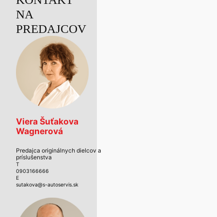
NA
PREDAJCOV
Viera Šuťakova
Wagnerová
Predajca originálnych dielcov a
príslušenstva
T
0903166666
E
sutakova@s-autoservis.sk