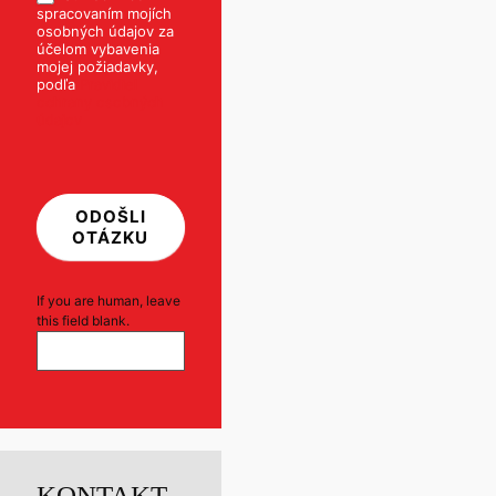
spracovaním mojích
osobných údajov za
účelom vybavenia
mojej požiadavky,
podľa
Pravidiel
ochrany osobných
údajov
ODOŠLI
OTÁZKU
If you are human, leave
this field blank.
KONTAKT