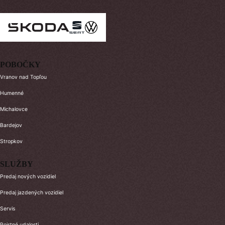
POBOČKY
Vranov nad Topľou
Humenné
Michalovce
Bardejov
Stropkov
SLUŽBY
Predaj nových vozidiel
Predaj jazdených vozidiel
Servis
Poistné udalosti