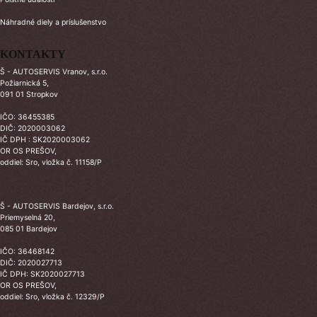
Náhradné diely a príslušenstvo
KONTAKTY
Š - AUTOSERVIS Vranov, s.r.o.
Požiarnická 5,
091 01 Stropkov
IČO: 36455385
DIČ: 2020003062
IČ DPH : SK2020003062
OR OS PREŠOV,
oddiel: Sro, vložka č. 11158/P
Š - AUTOSERVIS Bardejov, s.r.o.
Priemyselná 20,
085 01 Bardejov
IČO: 36468142
DIČ: 2020027713
IČ DPH: SK2020027713
OR OS PREŠOV,
oddiel: Sro, vložka č. 12329/P