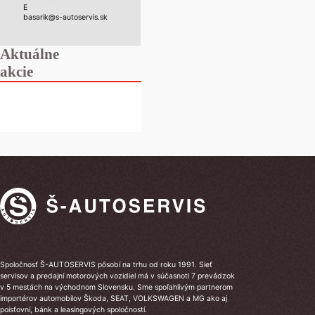
E
basarik@s-autoservis.sk
Aktuálne
akcie
Spoločnosť Š-AUTOSERVIS pôsobí na trhu od roku 1991. Sieť
servisov a predajní motorových vozidiel má v súčasnoti 7 prevádzok
v 5 mestách na východnom Slovensku. Sme spoľahlivým partnerom
importérov automobilov Škoda, SEAT, VOLKSWAGEN a MG ako aj
poisťovní, bánk a leasingových spoločností.