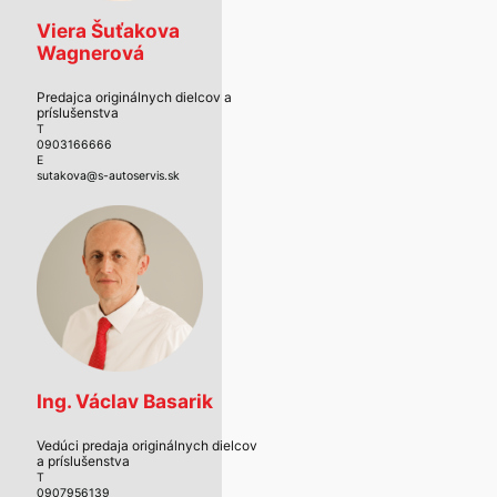
Viera Šuťakova
Wagnerová
Predajca originálnych dielcov a
príslušenstva
T
0903166666
E
sutakova@s-autoservis.sk
Ing. Václav Basarik
Vedúci predaja originálnych dielcov
a príslušenstva
T
0907956139