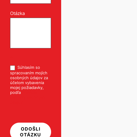
Otázka
*
*
Súhlasím so
spracovaním mojích
osobných údajov za
účelom vybavenia
mojej požiadavky,
podľa
Pravidiel
ochrany osobných
údajov
ODOŠLI
OTÁZKU