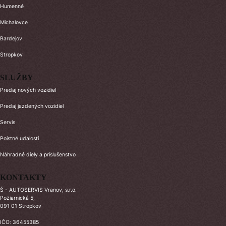
Humenné
Michalovce
Bardejov
Stropkov
SLUŽBY
Predaj nových vozidiel
Predaj jazdených vozidiel
Servis
Poistné udalosti
Náhradné diely a príslušenstvo
KONTAKTY
Š - AUTOSERVIS Vranov, s.r.o.
Požiarnická 5,
091 01 Stropkov
IČO: 36455385