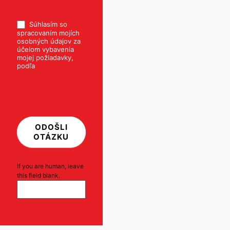
*
Súhlasím so
spracovaním mojích
osobných údajov za
účelom vybavenia
mojej požiadavky,
podľa
Pravidiel
ochrany osobných
údajov
ODOŠLI
OTÁZKU
If you are human, leave
this field blank.