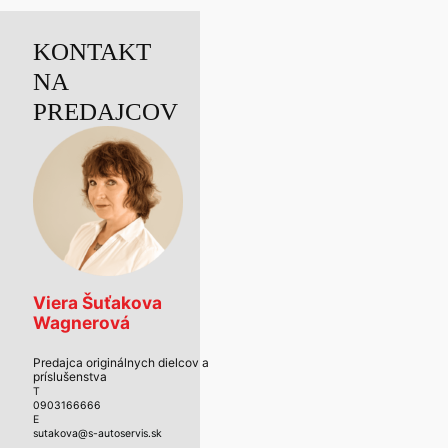
KONTAKT
NA
PREDAJCOV
Viera Šuťakova
Wagnerová
Predajca originálnych dielcov a
príslušenstva
T
0903166666
E
sutakova@s-autoservis.sk