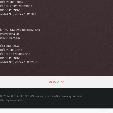
DIČ: 2020003062
IČ DPH : SK2020003062
OR OS PREŠOV,
oddiel: Sro, vložka č. 11158/P
Š - AUTOSERVIS Bardejov, s.r.o.
Priemyselná 20,
085 01 Bardejov
IČO: 36468142
DIČ: 2020027713
IČ DPH: SK2020027713
OR OS PREŠOV,
oddiel: Sro, vložka č. 12329/P
DETAILY >>
© 2024 © Š-AUTOSERVIS Vranov, s.r.o. Všetky práva vyhradené.
Web by
Kolovratok