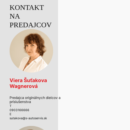
KONTAKT
NA
PREDAJCOV
Viera Šuťakova
Wagnerová
Predajca originálnych dielcov a
príslušenstva
T
0903166666
E
sutakova@s-autoservis.sk