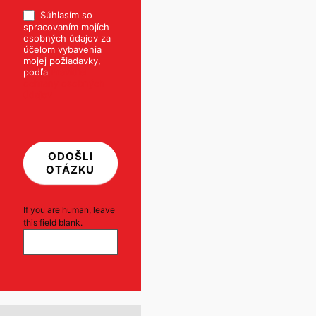
Súhlasím so
spracovaním mojích
osobných údajov za
účelom vybavenia
mojej požiadavky,
podľa
Pravidiel
ochrany osobných
údajov
ODOŠLI
OTÁZKU
If you are human, leave
this field blank.