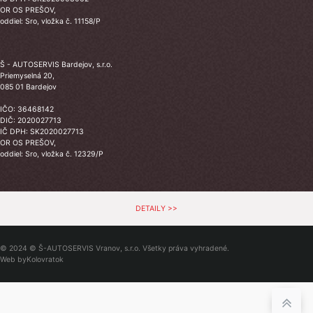
OR OS PREŠOV,
oddiel: Sro, vložka č. 11158/P
Š - AUTOSERVIS Bardejov, s.r.o.
Priemyselná 20,
085 01 Bardejov
IČO: 36468142
DIČ: 2020027713
IČ DPH: SK2020027713
OR OS PREŠOV,
oddiel: Sro, vložka č. 12329/P
DETAILY >>
© 2024 © Š-AUTOSERVIS Vranov, s.r.o. Všetky práva vyhradené.
Web by
Kolovratok