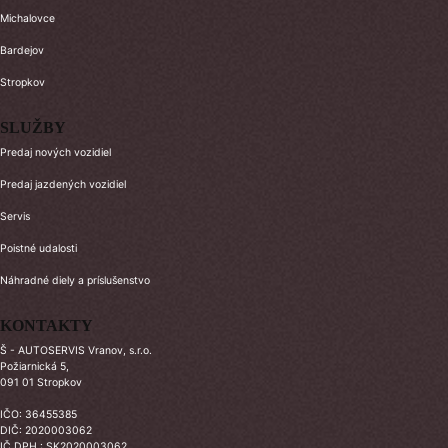
Michalovce
Bardejov
Stropkov
SLUŽBY
Predaj nových vozidiel
Predaj jazdených vozidiel
Servis
Poistné udalosti
Náhradné diely a príslušenstvo
KONTAKTY
Š - AUTOSERVIS Vranov, s.r.o.
Požiarnická 5,
091 01 Stropkov
IČO: 36455385
DIČ: 2020003062
IČ DPH : SK2020003062