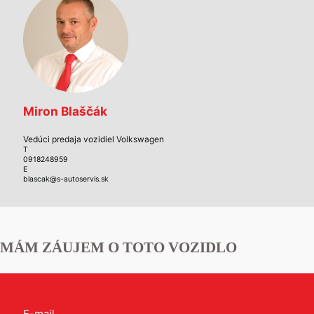
Miron Blaščák
Vedúci predaja vozidiel Volkswagen
T
0918248959
E
blascak@s-autoservis.sk
MÁM ZÁUJEM O TOTO VOZIDLO
Kontakt
E-mail
*