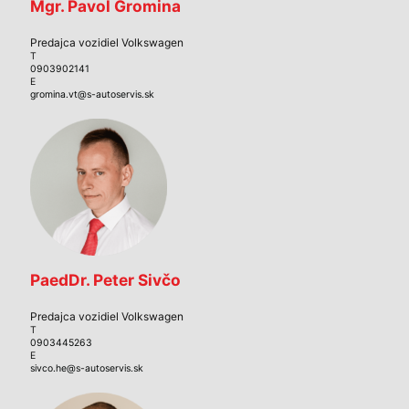
Mgr. Pavol Gromina
Predajca vozidiel Volkswagen
T
0903902141
E
gromina.vt@s-autoservis.sk
PaedDr. Peter Sivčo
Predajca vozidiel Volkswagen
T
0903445263
E
sivco.he@s-autoservis.sk