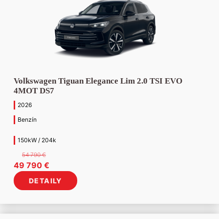
Volkswagen Tiguan Elegance Lim 2.0 TSI EVO
4MOT DS7
2026
Benzín
150kW / 204k
54 790
€
Pôvodná
Aktuálna
49 790
€
cena
cena
DETAILY
bola:
je:
54
49
790 €.
790 €.