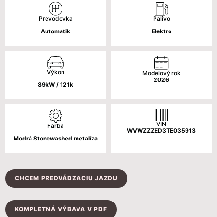
bola:
je:
Palivo
Prevodovka
62
54
Elektro
Automatik
050 €.
050 €.
Výkon
Modelový rok
2026
89kW / 121k
VIN
Farba
WVWZZZED3TE035913
Modrá Stonewashed metalíza
CHCEM PREDVÁDZACIU JAZDU
KOMPLETNÁ VÝBAVA V PDF