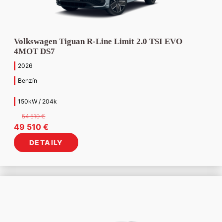
Volkswagen Tiguan R-Line Limit 2.0 TSI EVO
4MOT DS7
2026
Benzín
150kW / 204k
54 510
€
Pôvodná
Aktuálna
49 510
€
cena
cena
DETAILY
bola:
je:
54
49
510 €.
510 €.