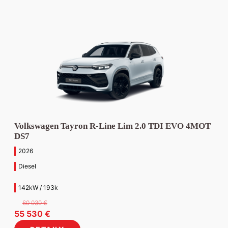
Volkswagen Tayron R-Line Lim 2.0 TDI EVO 4MOT
DS7
2026
Diesel
142kW / 193k
60 030
€
Pôvodná
Aktuálna
55 530
€
cena
cena