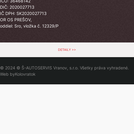
IČO: 36468142
DIČ: 2020027713
IČ DPH: SK2020027713
OR OS PREŠOV,
oddiel: Sro, vložka č. 12329/P
DETAILY >>
© 2024 © Š-AUTOSERVIS Vranov, s.r.o. Všetky práva vyhradené.
Web by
Kolovratok