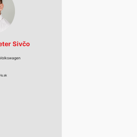
eter Sivčo
l Volkswagen
is.sk