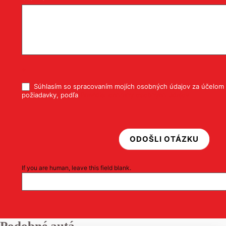
*
Súhlasím so spracovaním mojích osobných údajov za účelom 
požiadavky, podľa
Pravidiel ochrany osobných údajov
ODOŠLI OTÁZKU
If you are human, leave this field blank.
Podobné autá