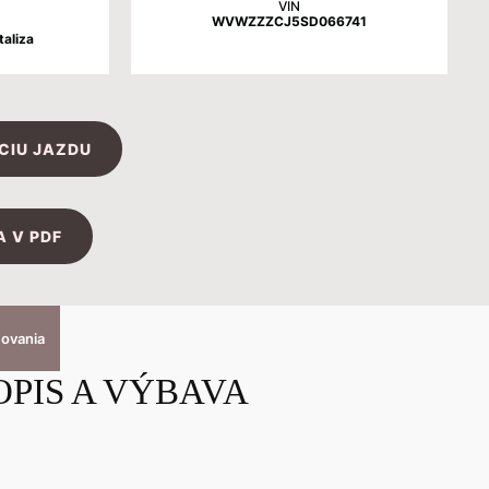
VIN
WVWZZZCJ5SD066741
taliza
CIU JAZDU
 V PDF
covania
OPIS A VÝBAVA