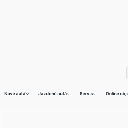
P
s
Nové autá
Jazdené autá
Servis
Online ob