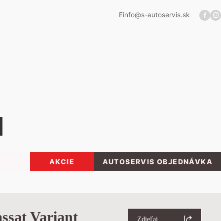
E
info@s-autoservis.sk
AKCIE
AUTOSERVIS OBJEDNÁVKA
ssat Variant
Zdieľaj