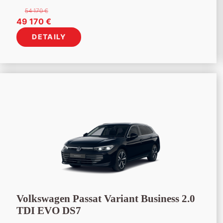
54 170
€
Pôvodná
Aktuálna
49 170
€
cena
cena
DETAILY
bola:
je:
54
49
170 €.
170 €.
Volkswagen Passat Variant Business 2.0
TDI EVO DS7