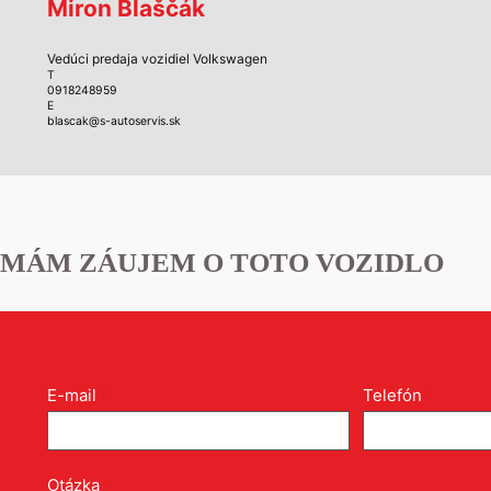
Miron Blaščák
Vedúci predaja vozidiel Volkswagen
T
0918248959
E
blascak@s-autoservis.sk
MÁM ZÁUJEM O TOTO VOZIDLO
Kontakt
E-mail
*
Telefón
*
formulár
pri
produkte
Otázka
*