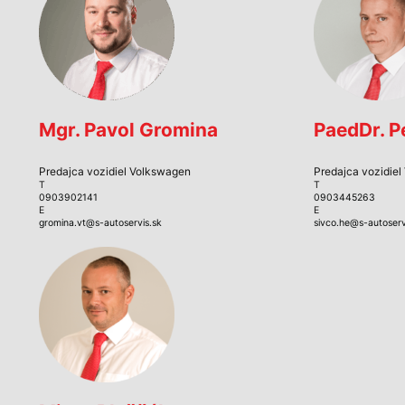
Mgr. Pavol Gromina
PaedDr. P
Predajca vozidiel Volkswagen
Predajca vozidie
T
T
0903902141
0903445263
E
E
gromina.vt@s-autoservis.sk
sivco.he@s-autoserv