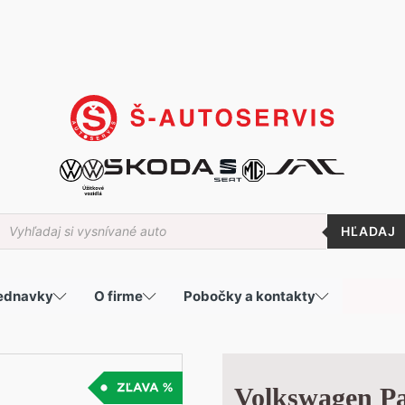
roducts
earch
jednavky
O firme
Pobočky a kontakty
Volkswagen Pa