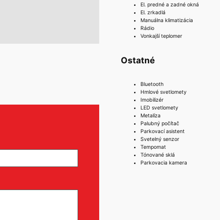
El. predné a zadné okná
El. zrkadlá
Manuálna klimatizácia
Rádio
Vonkajší teplomer
Ostatné
Bluetooth
Hmlové svetlomety
Imobilizér
LED svetlomety
Metalíza
Palubný počítač
Parkovací asistent
Svetelný senzor
Tempomat
Tónované sklá
Parkovacia kamera