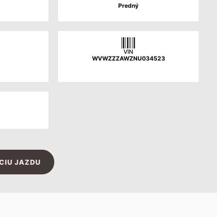
Predný
VIN
WVWZZZAWZNU034523
CIU JAZDU