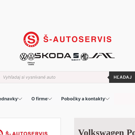
roducts
earch
jednavky
O firme
Pobočky a kontakty
Volkswagen Po