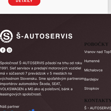
DETAILY
POBOČKY
Vranov nad Top
Humenné
Spoločnosť Š-AUTOSERVIS pôsobí na trhu od roku
1991. Sieť servisov a predajní motorových vozidiel
Michalovce
má v súčasnoti 7 prevádzok v 5 mestách na
východnom Slovensku. Sme spoľahlivým partnerom
Bardejov
importérov automobilov Škoda, SEAT,
Stropkov
VOLKSWAGEN a MG ako aj poisťovní, bánk a
leasingových spoločností.
KONTAKT
Náš partner
Š - AUTOSERVIS 