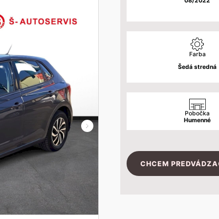
08/2022
Farba
Šedá stredná
Pobočka
Humenné
CHCEM PREDVÁDZA