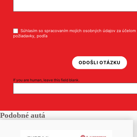
*
Súhlasím so spracovaním mojích osobných údajov za účelom 
požiadavky, podľa
Pravidiel ochrany osobných údajov
ODOŠLI OTÁZKU
If you are human, leave this field blank.
Podobné autá