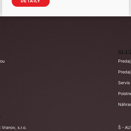
DETAILY
SLU
ľou
Predaj
Predaj
Servis
Poistn
Náhrad
Y
Vranov, s.r.o.
Š - AU