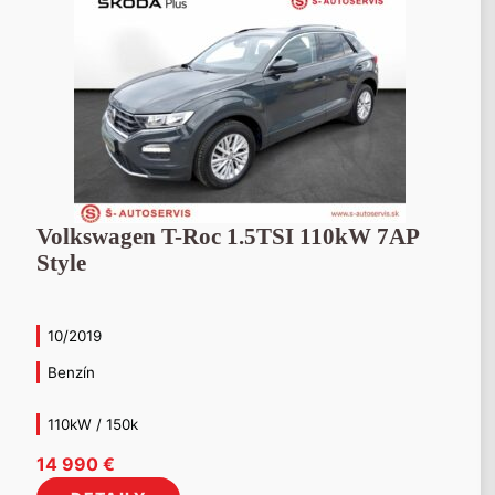
Volkswagen T-Roc 1.5TSI 110kW 7AP
Style
10/2019
Benzín
110kW / 150k
14 990
€