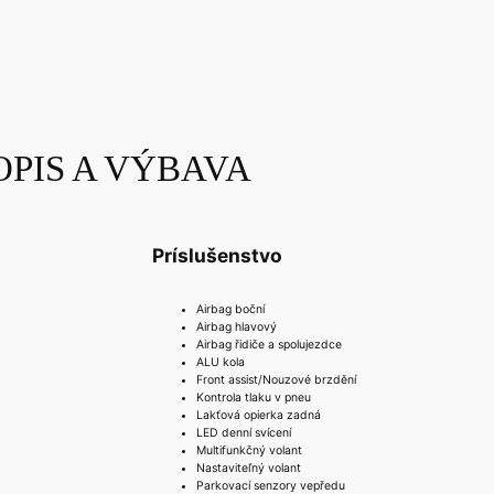
OPIS A VÝBAVA
Príslušenstvo
Airbag boční
Airbag hlavový
Airbag řidiče a spolujezdce
ALU kola
Front assist/Nouzové brzdění
Kontrola tlaku v pneu
Lakťová opierka zadná
LED denní svícení
Multifunkčný volant
Nastaviteľný volant
Parkovací senzory vepředu