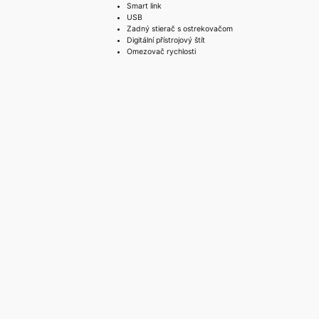
Smart link
USB
Zadný stierač s ostrekovačom
Digitální přístrojový štít
Omezovač rychlosti