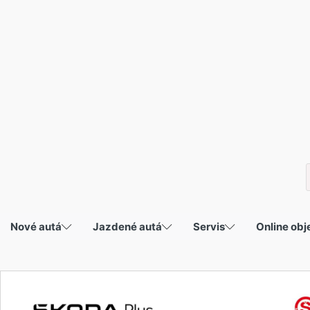
P
s
Nové autá
Jazdené autá
Servis
Online ob