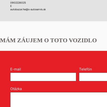
0902226025
E
autobazar.he@s-autoservis.sk
MÁM ZÁUJEM O TOTO VOZIDLO
Kontakt
E-mail
*
Telefón
*
formulár
pri
produkte
Otázka
*