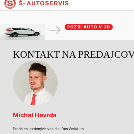
POZRI AUTO V 3D
KONTAKT NA PREDAJCO
Michal Havrda
Predajca jazdených vozidiel Das WeltAuto
T