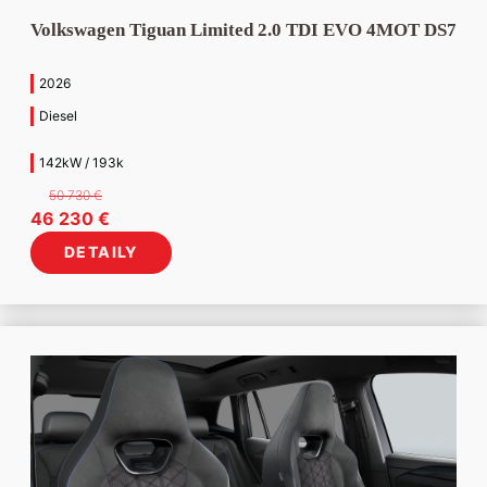
Volkswagen Tiguan Limited 2.0 TDI EVO 4MOT DS7
2026
Diesel
142kW / 193k
50 730
€
Pôvodná
Aktuálna
46 230
€
cena
cena
DETAILY
bola:
je:
50
46
730 €.
230 €.