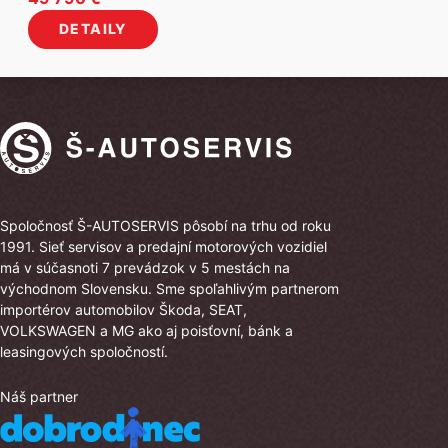
cena
cena
DETAILY
bola:
je:
54
49
790 €.
790 €.
Spoločnosť Š-AUTOSERVIS pôsobí na trhu od roku
1991. Sieť servisov a predajní motorových vozidiel
má v súčasnoti 7 prevádzok v 5 mestách na
východnom Slovensku. Sme spoľahlivým partnerom
importérov automobilov Škoda, SEAT,
VOLKSWAGEN a MG ako aj poisťovní, bánk a
leasingových spoločností.
Náš partner