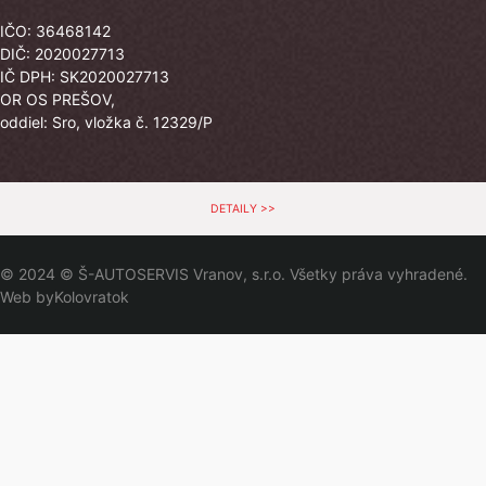
IČO: 36468142
DIČ: 2020027713
IČ DPH: SK2020027713
OR OS PREŠOV,
oddiel: Sro, vložka č. 12329/P
DETAILY >>
© 2024 © Š-AUTOSERVIS Vranov, s.r.o. Všetky práva vyhradené.
Web by
Kolovratok