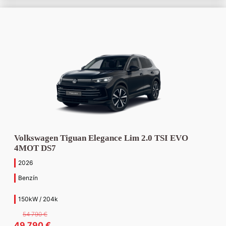
510 €.
510 €.
Volkswagen Tiguan Elegance Lim 2.0 TSI EVO
4MOT DS7
2026
Benzín
150kW / 204k
54 790
€
Pôvodná
Aktuálna
49 790
€