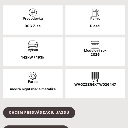
cena
cena
bola:
je:
Palivo
Prevodovka
58
53
Diesel
DSG 7-st.
140 €.
640 €.
Výkon
Modelový rok
2026
142kW / 193k
VIN
Farba
WVGZZZR4XTW026447
modrá nightshade metalíza
CHCEM PREDVÁDZACIU JAZDU