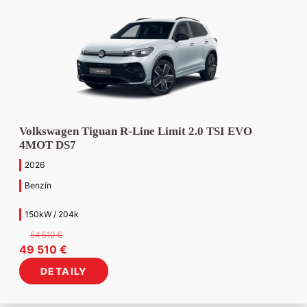
Volkswagen Tiguan R-Line Limit 2.0 TSI EVO
4MOT DS7
2026
Benzín
150kW / 204k
54 510
€
Pôvodná
Aktuálna
49 510
€
cena
cena
DETAILY
bola:
je:
54
49