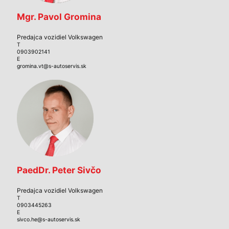
Mgr. Pavol Gromina
Predajca vozidiel Volkswagen
T
0903902141
E
gromina.vt@s-autoservis.sk
PaedDr. Peter Sivčo
Predajca vozidiel Volkswagen
T
0903445263
E
sivco.he@s-autoservis.sk