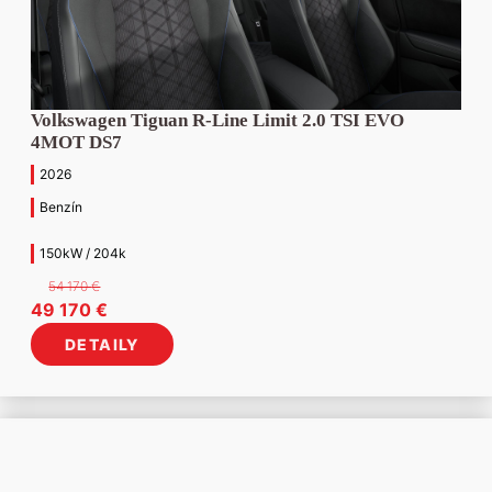
Volkswagen Tiguan R-Line Limit 2.0 TSI EVO
4MOT DS7
2026
Benzín
150kW / 204k
54 170
€
Pôvodná
Aktuálna
49 170
€
cena
cena
DETAILY
bola:
je:
54
49
170 €.
170 €.