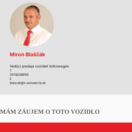
Miron Blaščák
Vedúci predaja vozidiel Volkswagen
T
0918248959
E
blascak@s-autoservis.sk
MÁM ZÁUJEM O TOTO VOZIDLO