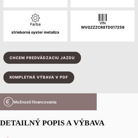
VIN
Farba
WVGZZZCR8TD017259
strieborná oyster metalíza
CHCEM PREDVÁDZACIU JAZDU
KOMPLETNÁ VÝBAVA V PDF
Možnosti financovania
DETAILNÝ POPIS A VÝBAVA