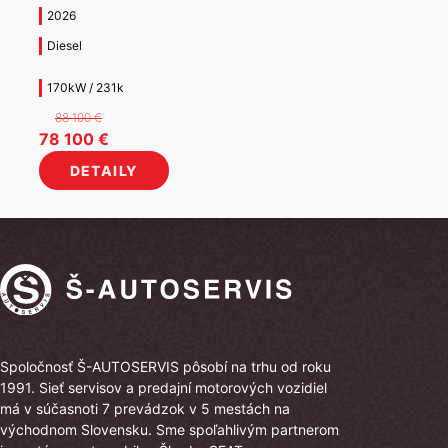
2026
Diesel
170kW / 231k
88 100
€
Pôvodná
Aktuálna
78 100
€
cena
cena
DETAILY
bola:
je:
88
78
100 €.
100 €.
Spoločnosť Š-AUTOSERVIS pôsobí na trhu od roku
1991. Sieť servisov a predajní motorových vozidiel
má v súčasnoti 7 prevádzok v 5 mestách na
východnom Slovensku. Sme spoľahlivým partnerom