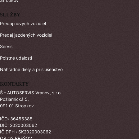
Stropkov
SLUŽBY
Predaj nových vozidiel
Predaj jazdených vozidiel
Servis
Poistné udalosti
Náhradné diely a príslušenstvo
KONTAKTY
Š - AUTOSERVIS Vranov, s.r.o.
Požiarnická 5,
091 01 Stropkov
IČO: 36455385
DIČ: 2020003062
IČ DPH : SK2020003062
OR OS PREŠOV,