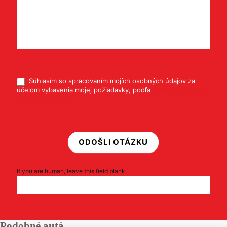
*
Súhlasím so spracovaním mojích osobných údajov za
účelom vybavenia mojej požiadavky, podľa
Pravidiel ochrany
osobných údajov
ODOŠLI OTÁZKU
If you are human, leave this field blank.
Podobné autá