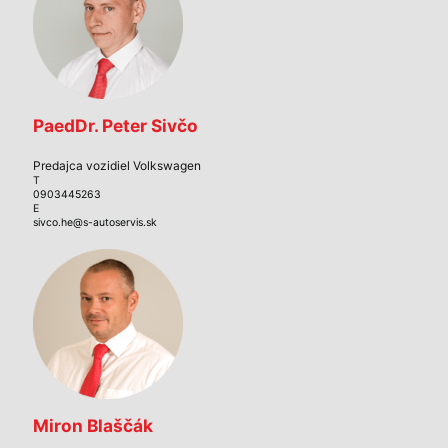
PaedDr. Peter Sivčo
Predajca vozidiel Volkswagen
T
0903445263
E
sivco.he@s-autoservis.sk
Miron Blaščák