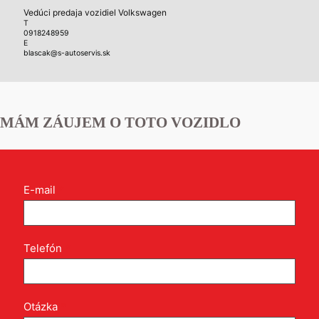
Vedúci predaja vozidiel Volkswagen
T
0918248959
E
blascak@s-autoservis.sk
MÁM ZÁUJEM O TOTO VOZIDLO
Kontakt
E-mail
*
formulár
pri
produkte
Telefón
*
Otázka
*