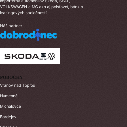
importérov automobilov Škoda, SEAT,
VOLKSWAGEN a MG ako aj poisťovní, bánk a
leasingových spoločností.
Náš partner
POBOČKY
Vranov nad Topľou
Humenné
Michalovce
Bardejov