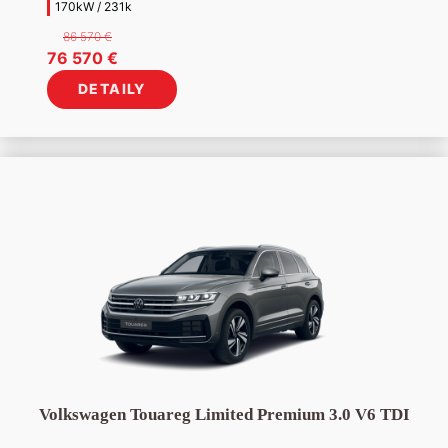
170kW / 231k
86 570
€
Pôvodná
Aktuálna
76 570
€
cena
cena
DETAILY
bola:
je:
86
76
570 €.
570 €.
Volkswagen Touareg Limited Premium 3.0 V6 TDI