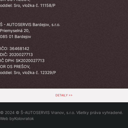
oddiel: Sro, vložka č. 11158/P
Š - AUTOSERVIS Bardejov, s.r.o.
Priemyselná 20,
085 01 Bardejov
IČO: 36468142
DIČ: 2020027713
IČ DPH: SK2020027713
OR OS PREŠOV,
oddiel: Sro, vložka č. 12329/P
DETAILY >>
© 2024 © Š-AUTOSERVIS Vranov, s.r.o. Všetky práva vyhradené.
Web by
Kolovratok