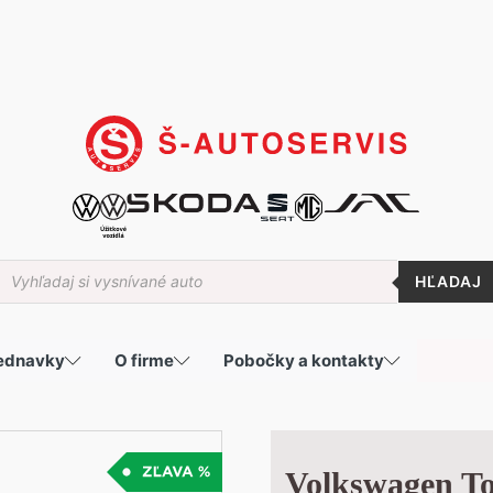
roducts
earch
jednavky
O firme
Pobočky a kontakty
Volkswagen To