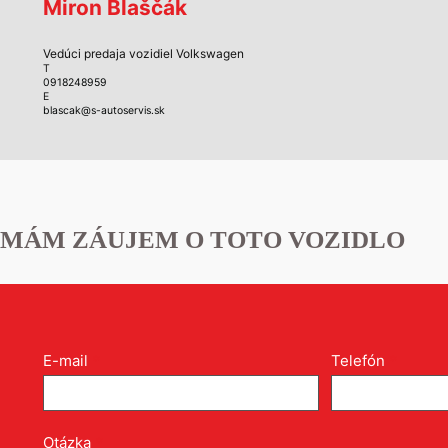
Miron Blaščák
Vedúci predaja vozidiel Volkswagen
T
0918248959
E
blascak@s-autoservis.sk
MÁM ZÁUJEM O TOTO VOZIDLO
Kontakt
E-mail
*
Telefón
*
formulár
pri
produkte
Otázka
*