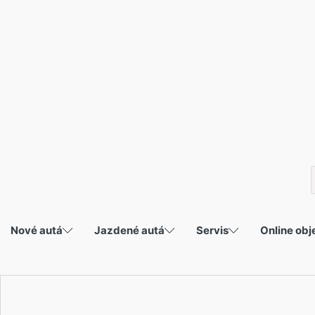
P
s
Nové autá
Jazdené autá
Servis
Online ob