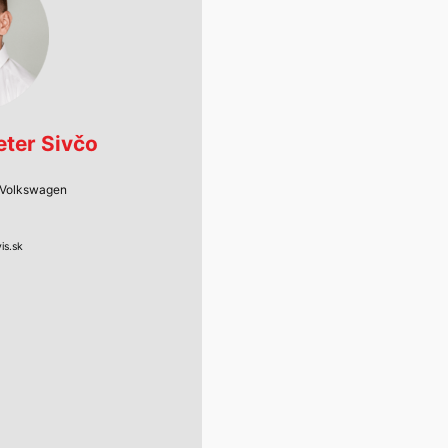
eter Sivčo
l Volkswagen
is.sk