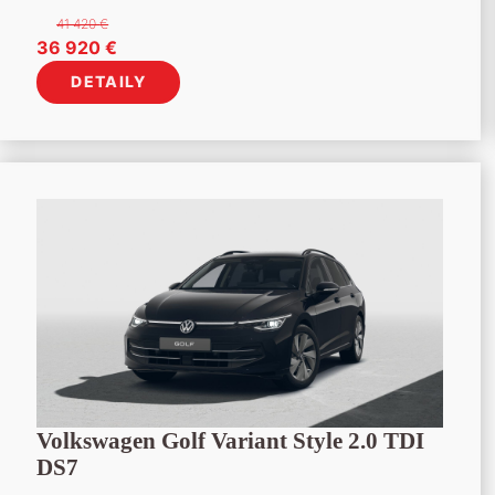
41 420
€
Pôvodná
Aktuálna
36 920
€
cena
cena
DETAILY
bola:
je:
41
36
420 €.
920 €.
Volkswagen Golf Variant Style 2.0 TDI
DS7