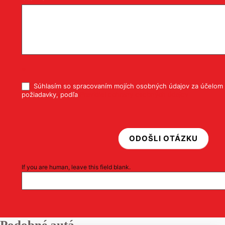
*
Súhlasím so spracovaním mojích osobných údajov za účelom 
požiadavky, podľa
Pravidiel ochrany osobných údajov
ODOŠLI OTÁZKU
If you are human, leave this field blank.
Podobné autá