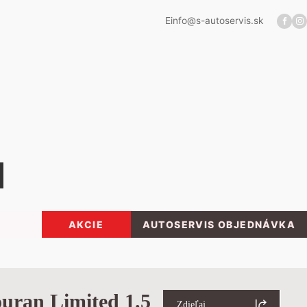
E
info@s-autoservis.sk
AKCIE
AUTOSERVIS OBJEDNÁVKA
uran Limited 1.5
Zdieľaj