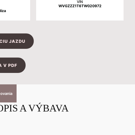
VIN
WVGZZZ1T6TW020972
líza
CIU JAZDU
 V PDF
covania
OPIS A VÝBAVA