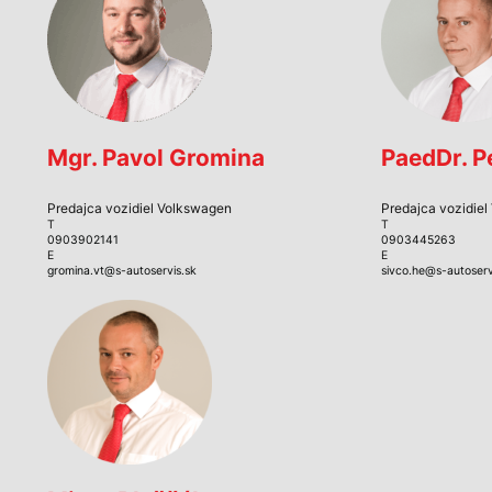
Mgr. Pavol Gromina
PaedDr. P
Predajca vozidiel Volkswagen
Predajca vozidie
T
T
0903902141
0903445263
E
E
gromina.vt@s-autoservis.sk
sivco.he@s-autoserv