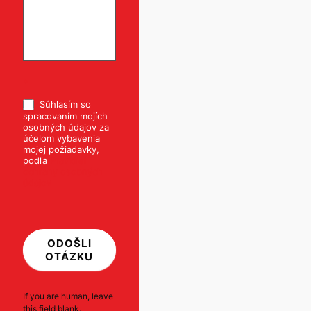
*
Súhlasím so
spracovaním mojích
osobných údajov za
účelom vybavenia
mojej požiadavky,
podľa
Pravidiel
ochrany osobných
údajov
ODOŠLI
OTÁZKU
If you are human, leave
this field blank.