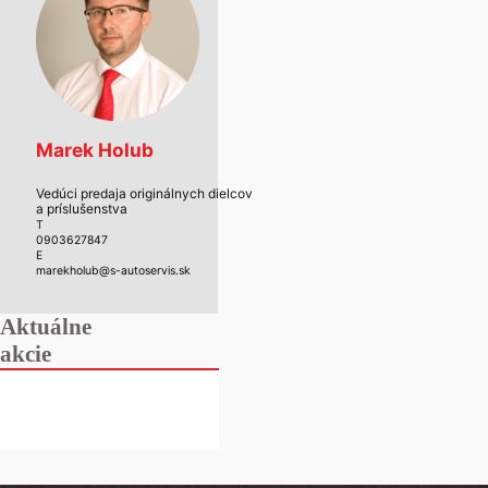
Marek Holub
Vedúci predaja originálnych dielcov
a príslušenstva
T
0903627847
E
marekholub@s-autoservis.sk
Aktuálne
akcie