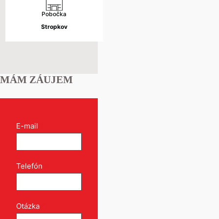
Pobočka
Stropkov
MÁM ZÁUJEM
Kontakt
E-mail
*
formulár
pri
produkte
Telefón
*
Otázka
*