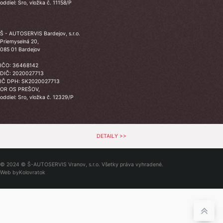
oddiel: Sro, vložka č. 11158/P
Š - AUTOSERVIS Bardejov, s.r.o.
Priemyselná 20,
085 01 Bardejov
IČO: 36468142
DIČ: 2020027713
IČ DPH: SK2020027713
OR OS PREŠOV,
oddiel: Sro, vložka č. 12329/P
DETAILY >>
© 2024 © Š-AUTOSERVIS Vranov, s.r.o. Všetky práva vyhradené.
Web by
Kolovratok