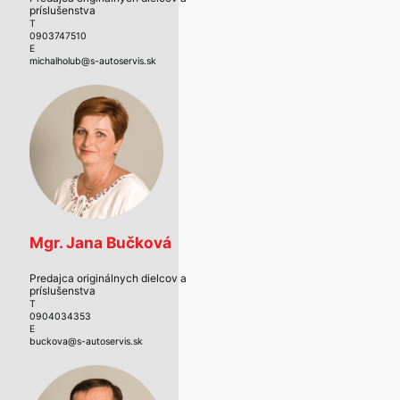
príslušenstva
T
0903747510
E
michalholub@s-autoservis.sk
Mgr. Jana Bučková
Predajca originálnych dielcov a
príslušenstva
T
0904034353
E
buckova@s-autoservis.sk