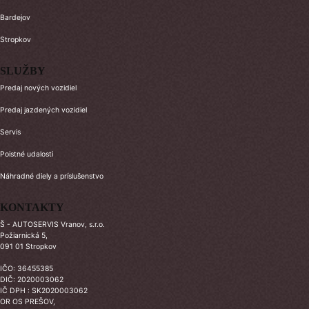
Bardejov
Stropkov
SLUŽBY
Predaj nových vozidiel
Predaj jazdených vozidiel
Servis
Poistné udalosti
Náhradné diely a príslušenstvo
KONTAKTY
Š - AUTOSERVIS Vranov, s.r.o.
Požiarnická 5,
091 01 Stropkov
IČO: 36455385
DIČ: 2020003062
IČ DPH : SK2020003062
OR OS PREŠOV,