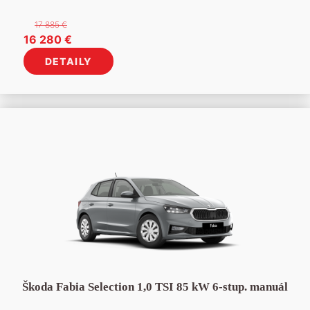
17 885
€
Pôvodná
Aktuálna
16 280
€
cena
cena
DETAILY
bola:
je:
17
16
885 €.
280 €.
Škoda Fabia Selection 1,0 TSI 85 kW 6-stup. manuál