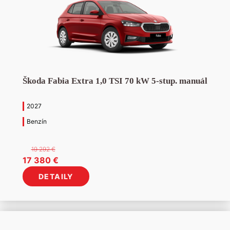
Škoda Fabia Extra 1,0 TSI 70 kW 5-stup. manuál
2027
Benzín
19 292
€
Pôvodná
Aktuálna
17 380
€
cena
cena
DETAILY
bola:
je:
19
17
292 €.
380 €.