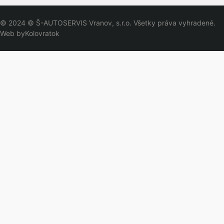
© 2024 © Š-AUTOSERVIS Vranov, s.r.o. Všetky práva vyhradené.
Web by
Kolovratok