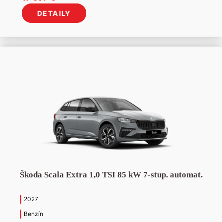
cena
cena
Manuálna
(43)
Humenné
(13)
DETAILY
bola:
je:
Stropkov
(13)
19
17
Michalovce
(4)
247 €.
597 €.
Škoda Scala Extra 1,0 TSI 85 kW 7-stup. automat.
2027
Benzín