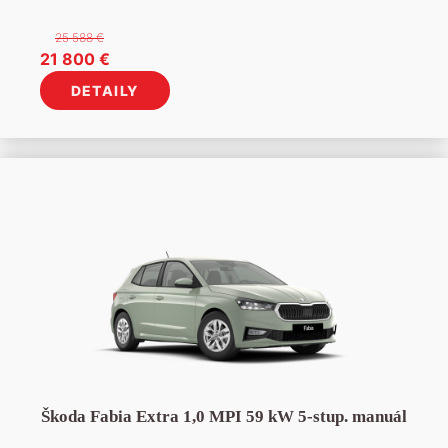
25 588
€
Pôvodná
Aktuálna
21 800
€
cena
cena
DETAILY
bola:
je:
25
21
588 €.
800 €.
Škoda Fabia Extra 1,0 MPI 59 kW 5-stup. manuál