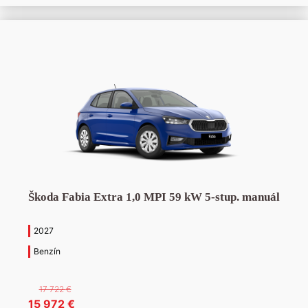
18
16
395 €.
645 €.
Škoda Fabia Extra 1,0 MPI 59 kW 5-stup. manuál
2027
Benzín
17 722
€
Pôvodná
Aktuálna
15 972
€