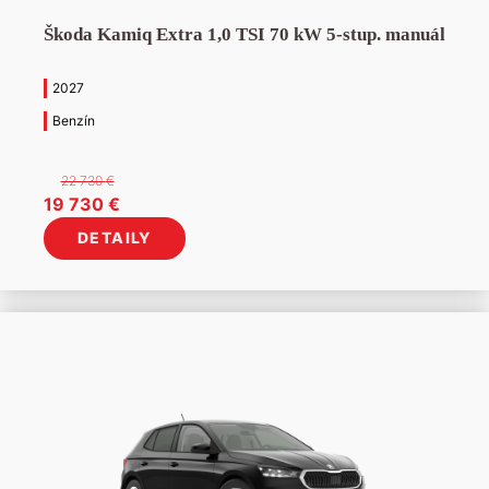
Škoda Kamiq Extra 1,0 TSI 70 kW 5-stup. manuál
2027
Benzín
22 730
€
Pôvodná
Aktuálna
19 730
€
cena
cena
DETAILY
bola:
je:
22
19
730 €.
730 €.