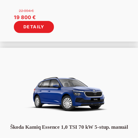
22 994
€
Pôvodná
Aktuálna
19 800
€
cena
cena
DETAILY
bola:
je:
22
19
994 €.
800 €.
Škoda Kamiq Essence 1,0 TSI 70 kW 5-stup. manuál