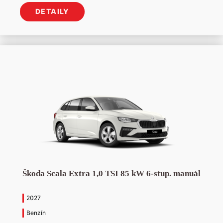
cena
cena
DETAILY
bola:
je:
22
19
930 €.
701 €.
Škoda Scala Extra 1,0 TSI 85 kW 6-stup. manuál
2027
Benzín