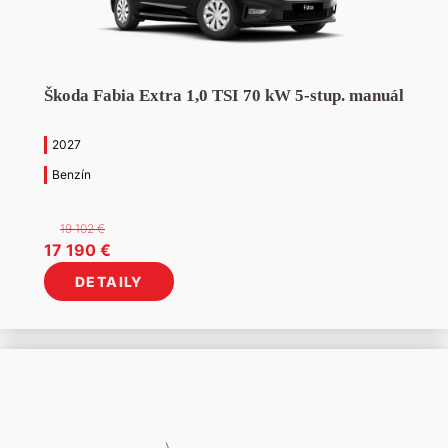
Škoda Fabia Extra 1,0 TSI 70 kW 5-stup. manuál
2027
Benzín
19 102
€
Pôvodná
Aktuálna
17 190
€
cena
cena
DETAILY
bola:
je:
19
17
102 €.
190 €.