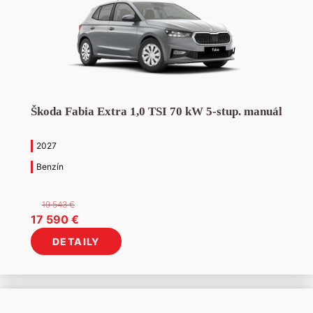
Škoda Fabia Extra 1,0 TSI 70 kW 5-stup. manuál
2027
Benzín
19 543
€
Pôvodná
Aktuálna
17 590
€
cena
cena
DETAILY
bola:
je:
19
17
543 €.
590 €.