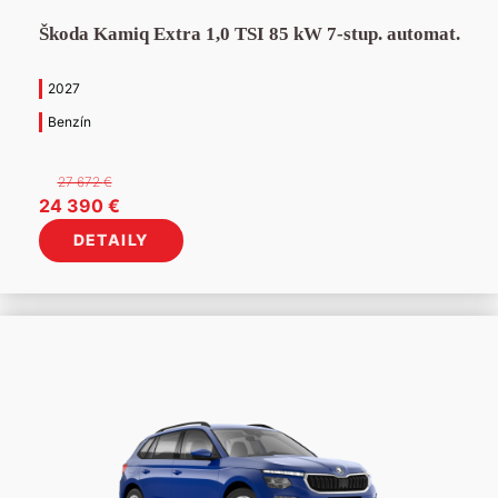
Škoda Kamiq Extra 1,0 TSI 85 kW 7-stup. automat.
2027
Benzín
27 672
€
Pôvodná
Aktuálna
24 390
€
cena
cena
DETAILY
bola:
je:
27
24
672 €.
390 €.