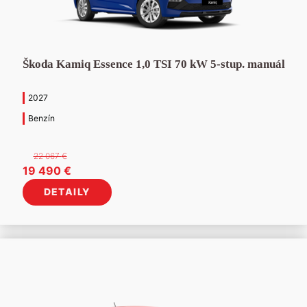
Škoda Kamiq Essence 1,0 TSI 70 kW 5-stup. manuál
2027
Benzín
22 067
€
Pôvodná
Aktuálna
19 490
€
cena
cena
DETAILY
bola:
je:
22
19
067 €.
490 €.