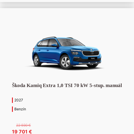
427 €.
850 €.
Škoda Kamiq Extra 1,0 TSI 70 kW 5-stup. manuál
2027
Benzín
22 930
€
Pôvodná
Aktuálna
19 701
€