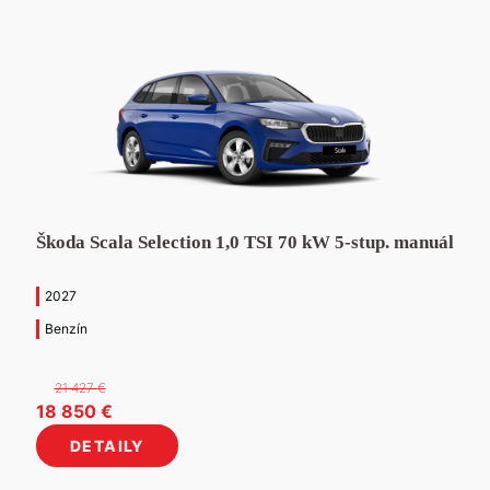
Škoda Scala Selection 1,0 TSI 70 kW 5-stup. manuál
2027
Benzín
21 427
€
Pôvodná
Aktuálna
18 850
€
cena
cena
DETAILY
bola:
je:
21
18