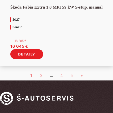
Škoda Fabia Extra 1,0 MPI 59 kW 5-stup. manuál
2027
Benzín
18 395
€
Pôvodná
Aktuálna
16 645
€
cena
cena
DETAILY
bola:
je:
18
16
395 €.
645 €.
1
2
…
4
5
»