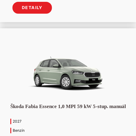
cena
cena
DETAILY
bola:
je:
17
15
722 €.
972 €.
Škoda Fabia Essence 1,0 MPI 59 kW 5-stup. manuál
2027
Benzín