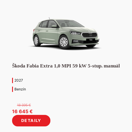
Škoda Fabia Extra 1,0 MPI 59 kW 5-stup. manuál
2027
Benzín
18 395
€
Pôvodná
Aktuálna
16 645
€
cena
cena
DETAILY
bola:
je: