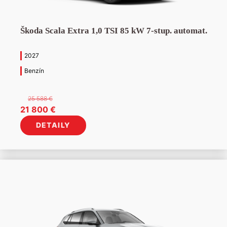
Škoda Scala Extra 1,0 TSI 85 kW 7-stup. automat.
2027
Benzín
25 588
€
Pôvodná
Aktuálna
21 800
€
cena
cena
DETAILY
bola:
je:
25
21
588 €.
800 €.