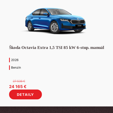
Škoda Octavia Extra 1,5 TSI 85 kW 6-stup. manuál
2026
Benzín
27 536
€
Pôvodná
Aktuálna
24 165
€
cena
cena
DETAILY
bola:
je:
27
24
536 €.
165 €.