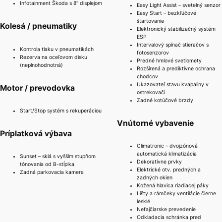
Infotainment Škoda s 8" displejom
Easy Light Assist – svetelný senzor
Easy Start – bezkľúčové
štartovanie
Kolesá / pneumatiky
Elektronický stabilizačný systém
ESP
Intervalový spínač stieračov s
Kontrola tlaku v pneumatikách
fotosenzorov
Rezerva na oceľovom disku
Predné hmlové svetlomety
(neplnohodnotná)
Rozšírená a prediktívne ochrana
chodcov
Ukazovateľ stavu kvapaliny v
Motor / prevodovka
ostrekovači
Zadné kotúčové brzdy
Start/Stop systém s rekuperáciou
Vnútorné vybavenie
Príplatková výbava
Climatronic – dvojzónová
automatická klimatizácia
Sunset – sklá s vyšším stupňom
Dekoratívne prvky
tónovania od B-stĺpika
Elektrické otv. predných a
Zadná parkovacia kamera
zadných okien
Kožená hlavica riadiacej páky
Lišty a rámčeky ventilácie čierne
lesklé
Nefajčiarske prevedenie
Odkladacia schránka pred