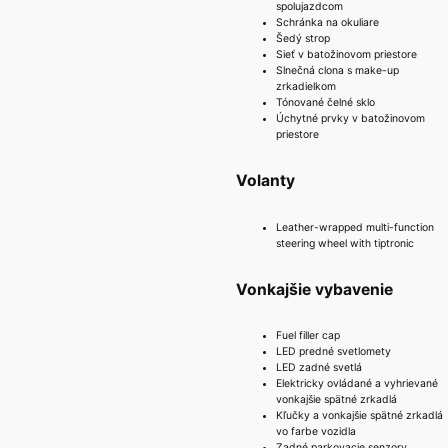
spolujazdcom
Schránka na okuliare
Šedý strop
Sieť v batožinovom priestore
Slnečná clona s make-up
zrkadielkom
Tónované čelné sklo
Úchytné prvky v batožinovom
priestore
Volanty
Leather-wrapped multi-function
steering wheel with tiptronic
Vonkajšie vybavenie
Fuel filler cap
LED predné svetlomety
LED zadné svetlá
Elektricky ovládané a vyhrievané
vonkajšie spätné zrkadlá
Kľučky a vonkajšie spätné zrkadlá
vo farbe vozidla
Zadné parkovacie senzory