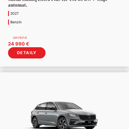
automat.
2027
Benzín
29 757
€
Pôvodná
Aktuálna
24 990
€
cena
cena
DETAILY
bola:
je:
29
24
757 €.
990 €.