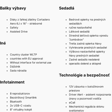
Balíky výbavy
Sedadlá
Disky z ľahkej zliatiny Cortadero
Bedrové opierky na predných
Aero 6J x 16" - strieborné
sedadlách
Safety
ručne nastaviteľné
Assisted Drive
Látkové sedadlá
Stredná lakťová opierka vpredu
"Jumbobox"
Iné
Tretia zadná opierka hlavy
Vyhrievanie predných sedadiel
Výškovo nastaviteľné opierky
Country cluster WLTP
hlavy predných sedadiel
countries with EU approval
Zadné sedadlo nedelené
Without interface for external use
operadlo delené a sklopné
Dáždnik
Sada náradia
Technológie a bezpečnosť
Infotainment
12V zásuvka v batožinovom
priestore
8 reproduktorov
Driver Alert - asistent rozpoznania
Bezdrôtový Smartlink
únavy a pozornosti vodiča
Bluetooth
eCall
2x USB-C vzadu
Mechanická regulácia sklonu
8" virtuálny kokpit
svetlometov