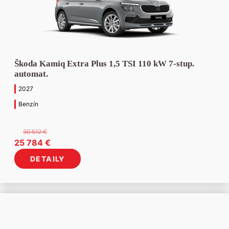
Škoda Kamiq Extra Plus 1,5 TSI 110 kW 7-stup.
automat.
2027
Benzín
30 512
€
Pôvodná
Aktuálna
25 784
€
cena
cena
DETAILY
bola:
je:
30
25
512 €.
784 €.