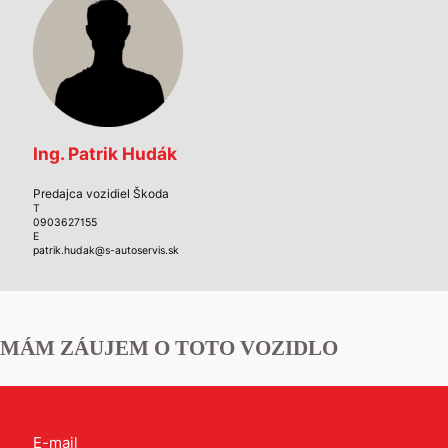
Ing. Patrik Hudák
Predajca vozidiel Škoda
T
0903627155
E
patrik.hudak@s-autoservis.sk
MÁM ZÁUJEM O TOTO VOZIDLO
Kontakt
E-mail
*