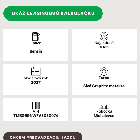
cena
cena
bola:
je:
UKÁŽ LEASINGOVÚ KALKULAČKU
27
24
672 €.
390 €.
Najazdené
Palivo
6
km
Benzín
Farba
Modelový rok
2027
Sivá Graphite metalíza
VIN
Pobočka
TMBGR9NW7V3030074
Michalovce
CHCEM PREDVÁDZACIU JAZDU