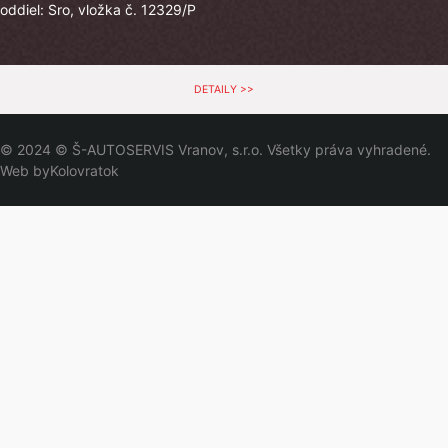
oddiel: Sro, vložka č. 12329/P
DETAILY >>
© 2024 © Š-AUTOSERVIS Vranov, s.r.o. Všetky práva vyhradené.
Web by
Kolovratok