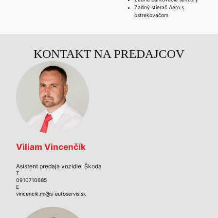
Zadný stierač Aero s
ostrekovačom
KONTAKT NA PREDAJCOV
Viliam Vincenčík
Asistent predaja vozidiel Škoda
T
0910710685
E
vincencik.mi@s-autoservis.sk