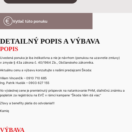
Vytlač túto ponuku
DETAILNÝ POPIS A VÝBAVA
POPIS
Uvedená ponuka je iba indikatívna a nie je návrhom (ponukou na uzavretie zmluvy)
v zmysle § 43a zákona č. 40/1964 Zb., Občianskeho zákonníka.
Aktuálnu cenu a výbavu konzultujte s našimi predajcami Škoda:
Viliam Vincenčík – 0910 710 685
Ing. Patrik Hudák – 0903 627 155
Vo výslednej cene je premietnutý príspevok na natankovanie PHM, diaľničnú známku a
poplatok za registráciu na EVČ v rámci kampane “Škoda Vám dá viac”
Zľavy a benefity platia do odvolania!!!
Kamiq
VÝBAVA