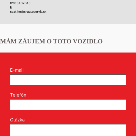
0903407843
E
seat.he@s-autoservis.sk
MÁM ZÁUJEM O TOTO VOZIDLO
Kontakt
E-mail
*
formulár
pri
produkte
Telefón
*
Otázka
*