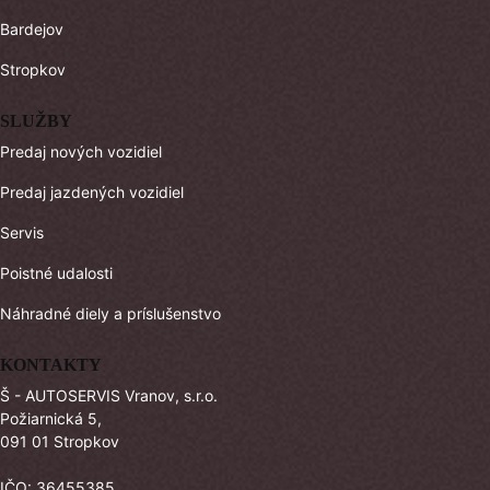
Bardejov
Stropkov
SLUŽBY
Predaj nových vozidiel
Predaj jazdených vozidiel
Servis
Poistné udalosti
Náhradné diely a príslušenstvo
KONTAKTY
Š - AUTOSERVIS Vranov, s.r.o.
Požiarnická 5,
091 01 Stropkov
IČO: 36455385