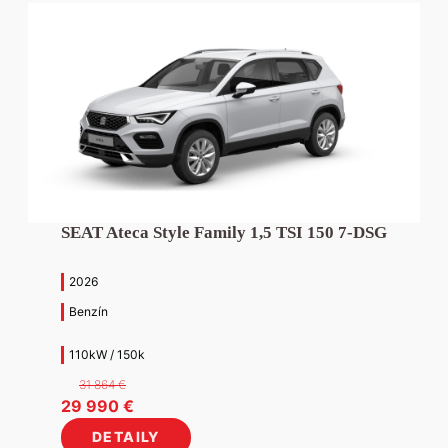
SEAT Ateca Style Family 1,5 TSI 150 7-DSG
2026
Benzín
110kW / 150k
31 864
€
Pôvodná
Aktuálna
29 990
€
cena
cena
DETAILY