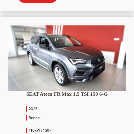
bola:
je:
31
29
864 €.
990 €.
SEAT Ateca FR Max 1,5 TSI 150 6-G
2026
Benzín
110kW / 150k