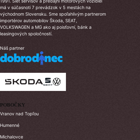
1991. Sieť servisov a predajní motorových vozidiel
má v súčasnoti 7 prevádzok v 5 mestách na
východnom Slovensku. Sme spoľahlivým partnerom
importérov automobilov Škoda, SEAT,
VOLKSWAGEN a MG ako aj poisťovní, bánk a
leasingových spoločností.
Náš partner
POBOČKY
Vranov nad Topľou
Humenné
Michalovce