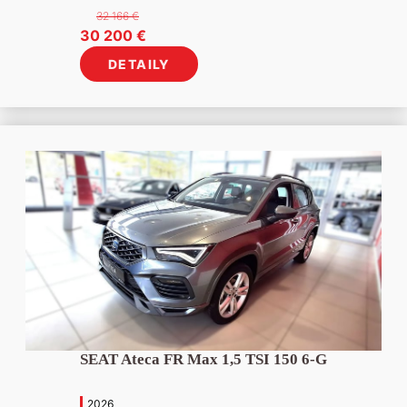
32 166
€
Pôvodná
Aktuálna
30 200
€
cena
cena
DETAILY
bola:
je:
32
30
166 €.
200 €.
SEAT Ateca FR Max 1,5 TSI 150 6-G
2026