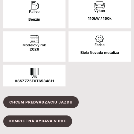
bola:
je:
Výkon
Palivo
29
27
110kW / 150k
Benzín
860 €.
900 €.
Farba
Modelový rok
2026
Biela Nevada metalíza
VIN
VSSZZZ5F0T6534811
CHCEM PREDVÁDZACIU JAZDU
KOMPLETNÁ VÝBAVA V PDF