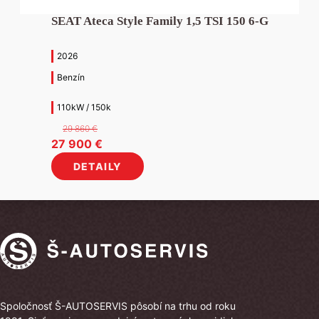
SEAT Ateca Style Family 1,5 TSI 150 6-G
2026
Benzín
110kW / 150k
29 860
€
Pôvodná
Aktuálna
27 900
€
cena
cena
DETAILY
bola:
je:
29
27
860 €.
900 €.
Spoločnosť Š-AUTOSERVIS pôsobí na trhu od roku