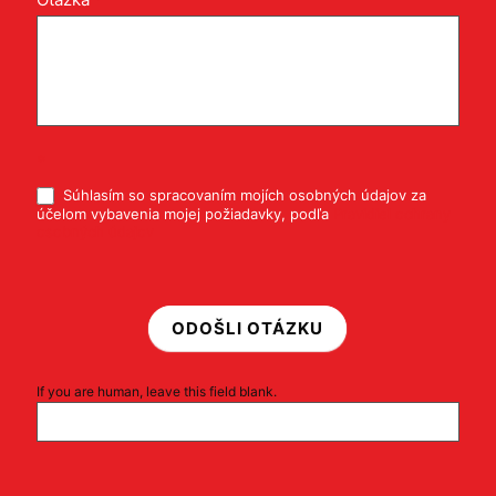
*
Súhlasím so spracovaním mojích osobných údajov za
účelom vybavenia mojej požiadavky, podľa
Pravidiel ochrany
osobných údajov
ODOŠLI OTÁZKU
If you are human, leave this field blank.