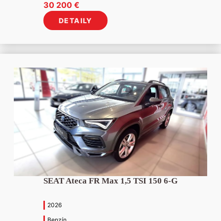
Pôvodná
Aktuálna
30 200
€
cena
cena
DETAILY
bola:
je:
32
30
166 €.
200 €.
SEAT Ateca FR Max 1,5 TSI 150 6-G
2026
Benzín