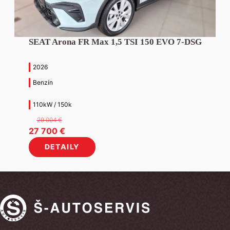
SEAT Arona FR Max 1,5 TSI 150 EVO 7-DSG
2026
Benzín
110kW / 150k
29 004
€
Pôvodná
Aktuálna
27 700
€
cena
cena
DETAILY
bola:
je:
29
27
004 €.
700 €.