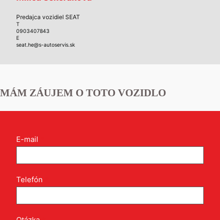
Predajca vozidiel SEAT
T
0903407843
E
seat.he@s-autoservis.sk
MÁM ZÁUJEM O TOTO VOZIDLO
Kontakt
E-mail
*
formulár
pri
produkte
Telefón
*
Otázka
*