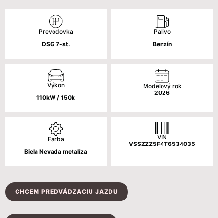
cena
cena
bola:
je:
Palivo
Prevodovka
31
29
Benzín
DSG 7-st.
864 €.
990 €.
Výkon
Modelový rok
2026
110kW / 150k
VIN
Farba
VSSZZZ5F4T6534035
Biela Nevada metalíza
CHCEM PREDVÁDZACIU JAZDU