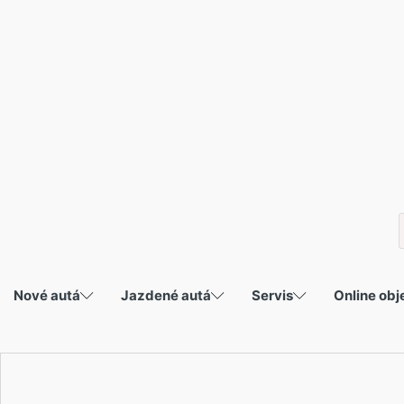
P
s
Nové autá
Jazdené autá
Servis
Online ob