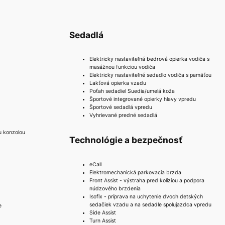
Sedadlá
Elektricky nastaviteľná bedrová opierka vodiča s
masážnou funkciou vodiča
Elektricky nastaviteľné sedadlo vodiča s pamäťou
Lakťová opierka vzadu
Poťah sedadiel Suedia/umelá koža
Športové integrované opierky hlavy vpredu
Športové sedadlá vpredu
Vyhrievané predné sedadlá
u konzolou
Technológie a bezpečnosť
eCall
Elektromechanická parkovacia brzda
Front Assist - výstraha pred kolíziou a podpora
núdzového brzdenia
Isofix - príprava na uchytenie dvoch detských
sedačiek vzadu a na sedadle spolujazdca vpredu
e
Side Assist
Turn Assist