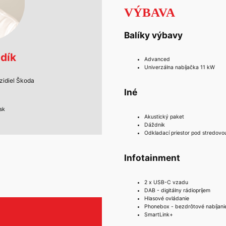
VÝBAVA
Balíky výbavy
dík
Advanced
Univerzálna nabíjačka 11 kW
zidiel Škoda
Iné
sk
Akustický paket
Dáždnik
Odkladací priestor pod stredovo
Infotainment
2 x USB-C vzadu
DAB - digitálny rádiopríjem
Hlasové ovládanie
Phonebox - bezdrôtové nabíjani
SmartLink+