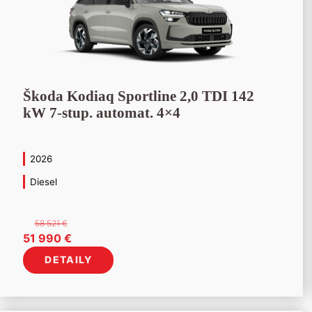
Škoda Kodiaq Sportline 2,0 TDI 142
kW 7-stup. automat. 4×4
2026
Diesel
58 521
€
Pôvodná
Aktuálna
51 990
€
cena
cena
DETAILY
bola:
je:
58
51
521 €.
990 €.