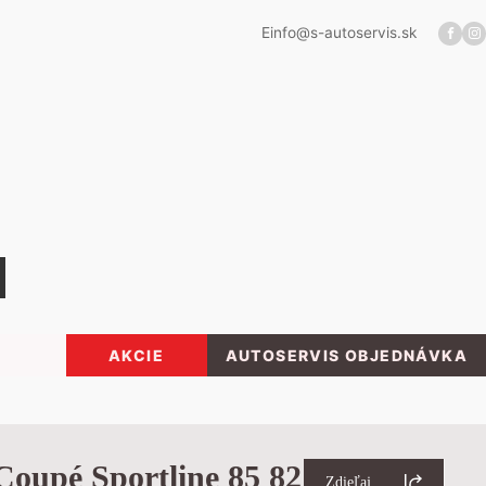
E
info@s-autoservis.sk
AKCIE
AUTOSERVIS OBJEDNÁVKA
oupé Sportline 85 82
Zdieľaj