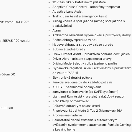
12 V zásuvka v batožinovm priestore
Adaptive Cruise Control - adaptívny tempomat
Adaptive Lane Assist
Traffic Jam Assist a Emergency Assist
Airbag vodiča a spolujazdca (airbag spolujazdca s
 20" vpredu 9J x 20"
deaktiváciou)
Alarm
Ambientné osvetlenie výplne dverí a prístrojovej dosky
Bočné airbagy vpredu a vzadu
a 255/45 R20 vzadu
hlavové airbagy a stredový airbag vpredu
Bubnové zadné brzdy
Crew Protect Assist - proaktívna ochrana cestujúcich
Driver Alert – asistent rozpoznania únavy
Driving Mode Select - voľba jazdného profilu
Dynamická regulácia sklonu svetlometov s prisvietením
do zákrut (AFS 1)
 prúdom DC
Elektronická detská poitska
Funkcia svetlometov do každého počasia
KESSY – bezkľúčové odomykanie
zamykanie a štartovanie (so SAFE systémom)
Light and Rain Assist - svetelný a dažďový senzor
Prediktívny obmedzovač
Prídavné odrazky v oblasti dverí
00 000 km
Pripojovací kábel Mode 3 Typ 2 (Mennekes) 16A
Progresívne riadenie
Samostatné denné svietenie s automatickým
ovládaním svetlometov a automatom. Funkcia Coming
a Leaving home