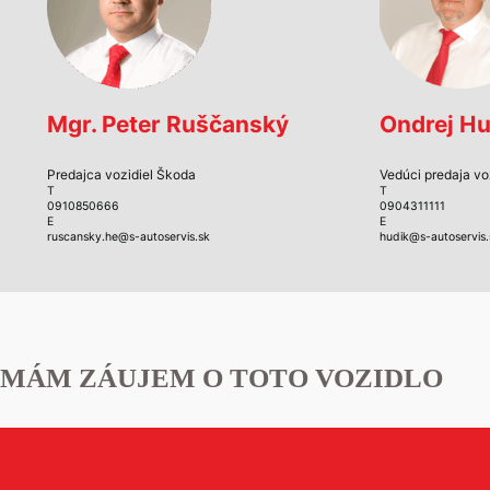
Mgr. Peter Ruščanský
Ondrej Hu
Predajca vozidiel Škoda
Vedúci predaja vo
T
T
0910850666
0904311111
E
E
ruscansky.he@s-autoservis.sk
hudik@s-autoservis.
MÁM ZÁUJEM O TOTO VOZIDLO