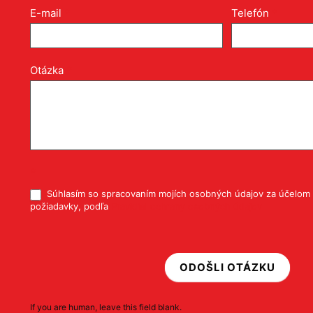
Kontakt
E-mail
*
Telefón
*
formulár
pri
produkte
Otázka
*
*
Súhlasím so spracovaním mojích osobných údajov za účelom 
požiadavky, podľa
Pravidiel ochrany osobných údajov
ODOŠLI OTÁZKU
If you are human, leave this field blank.