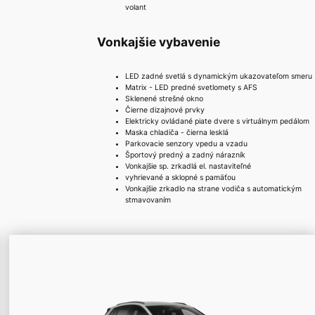
volant
Vonkajšie vybavenie
LED zadné svetlá s dynamickým ukazovateľom smeru
Matrix - LED predné svetlomety s AFS
Sklenené strešné okno
Čierne dizajnové prvky
Elektricky ovládané piate dvere s virtuálnym pedálom
Maska chladiča - čierna lesklá
Parkovacie senzory vpedu a vzadu
Športový predný a zadný nárazník
Vonkajšie sp. zrkadlá el. nastaviteľné
vyhrievané a sklopné s pamäťou
Vonkajšie zrkadlo na strane vodiča s automatickým
stmavovaním