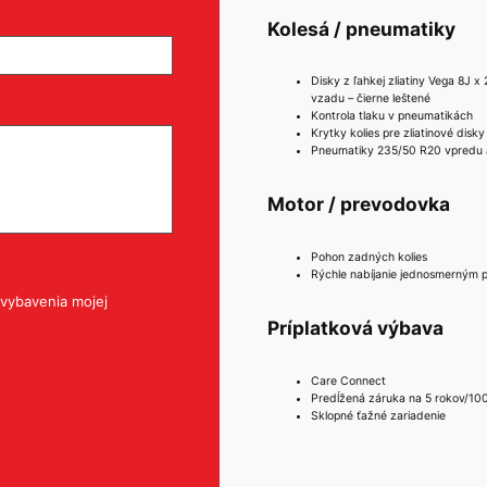
Kolesá / pneumatiky
Disky z ľahkej zliatiny Vega 8J x
vzadu – čierne leštené
Kontrola tlaku v pneumatikách
Krytky kolies pre zliatinové disky
Pneumatiky 235/50 R20 vpredu 
Motor / prevodovka
Pohon zadných kolies
Rýchle nabíjanie jednosmerným
vybavenia mojej
Príplatková výbava
Care Connect
Predĺžená záruka na 5 rokov/1
Sklopné ťažné zariadenie