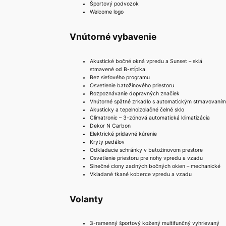
Športový podvozok
Welcome logo
Vnútorné vybavenie
Akustické bočné okná vpredu a Sunset – sklá
stmavené od B-stĺpika
Bez sieťového programu
Osvetlenie batožinového priestoru
Rozpoznávanie dopravných značiek
Vnútorné spätné zrkadlo s automatickým stmavovaním
Akusticky a tepelnoizolačné čelné sklo
Climatronic – 3-zónová automatická klimatizácia
Dekor N Carbon
Elektrické prídavné kúrenie
Kryty pedálov
Odkladacie schránky v batožinovom prestore
Osvetlenie priestoru pre nohy vpredu a vzadu
Slnečné clony zadných bočných okien – mechanické
Vkladané tkané koberce vpredu a vzadu
Volanty
3-ramenný športový kožený multifunčný vyhrievaný