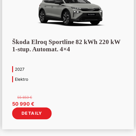
Škoda Elroq Sportline 82 kWh 220 kW
1-stup. Automat. 4×4
2027
Elektro
55 859
€
Pôvodná
Aktuálna
50 990
€
cena
cena
DETAILY
bola:
je:
55
50
859 €.
990 €.