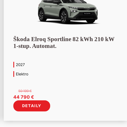
Škoda Elroq Sportline 82 kWh 210 kW
1-stup. Automat.
2027
Elektro
50 199
€
Pôvodná
Aktuálna
44 790
€
cena
cena
DETAILY
bola:
je:
50
44
199 €.
790 €.