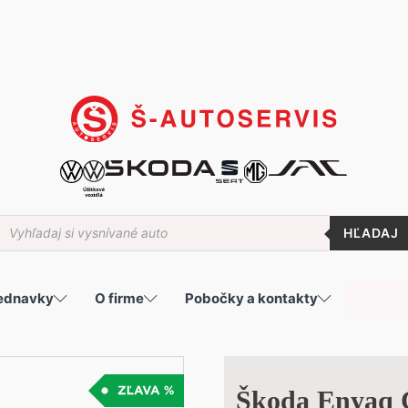
roducts
earch
jednavky
O firme
Pobočky a kontakty
Škoda Enyaq C