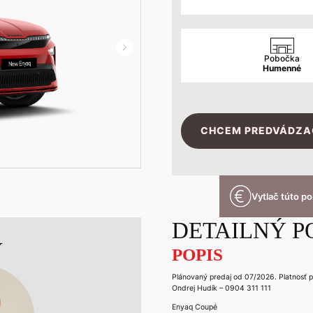
Pobočka
Humenné
CHCEM PREDVÁDZA
Vytlač túto p
DETAILNÝ P
V
POPIS
Plánovaný predaj od 07/2026. Platnosť 
Ondrej Hudík – 0904 311 111
Enyaq Coupé