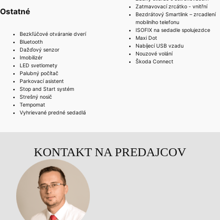
Zatmavovací zrcátko - vnitřní
Ostatné
Bezdrátový Smartlink – zrcadlení
mobilního telefonu
ISOFIX na sedadle spolujezdce
Bezkľúčové otváranie dverí
Maxi Dot
Bluetooth
Nabíjecí USB vzadu
Dažďový senzor
Nouzové volání
Imobilizér
Škoda Connect
LED svetlomety
Palubný počítač
Parkovací asistent
Stop and Start systém
Strešný nosič
Tempomat
Vyhrievané predné sedadlá
KONTAKT NA PREDAJCOV