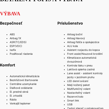
VÝBAVA
Bezpečnosť
Príslušenstvo
ABS
Airbag boční
Airbag 1X
Airbag hlavový
ASR(TC/EDS)
Airbag řidiče a spolujezdce
ESP(VDC)
ALU kola
Isofix
Asistent rozjazdu do kopca
Posilňovač riadenia
Front assist/Nouzové brzdění
Klimatizace automatická
dvouzónová
Komfort
Kontrola tlaku v pneu
Lakťová opierka zadná
Lane assist - asistent kontroly
Automatická klimatizácia
jazdy v jazdnom pruhu
Bezkľúčové štartovanie
LED denní svícení
Centrálne uzamykanie
Malý kožený paket
Diaľkové ovládanie
Multifunkčný volant
El. predné okná
Nastaviteľný volant
El. zrkadlá
Rezervní kolo
Rádio
Smart link
Vonkajší teplomer
USB
Zadný stierač s ostrekovačom