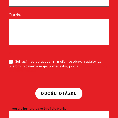
Otázka
*
*
Súhlasím so spracovaním mojích osobných údajov za
účelom vybavenia mojej požiadavky, podľa
Pravidiel ochrany
osobných údajov
ODOŠLI OTÁZKU
If you are human, leave this field blank.