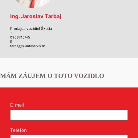
Ing. Jaroslav Tarbaj
Predajca vozidiel Škoda
T
0903745745
E
tarbaj@s-autoservis.sk
MÁM ZÁUJEM O TOTO VOZIDLO
Kontakt
E-mail
*
formulár
pri
produkte
Telefón
*