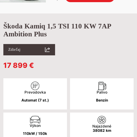
Škoda Kamiq 1,5 TSI 110 KW 7AP
Ambition Plus
Zdieľaj
17 899
€
Palivo
Prevodovka
Benzín
Automat (7 st.)
Výkon
Najazdené
38082
km
110kW / 150k