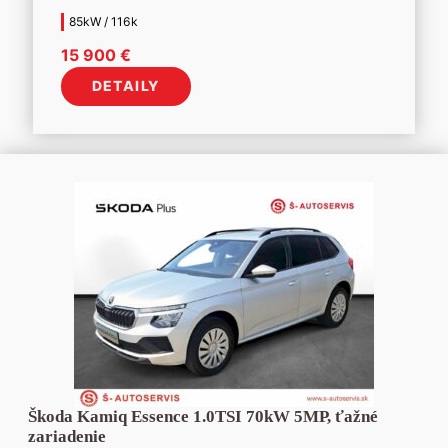
85kW / 116k
15 900
€
DETAILY
Škoda Kamiq Essence 1.0TSI 70kW 5MP, ťažné
zariadenie