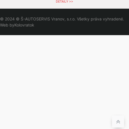
DETAILY >>
© 2024 © Š-AUTOSERVIS Vranov, s.r.o. Všetky práva vyhradené.
Web by
Kolovratok