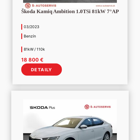
Škoda Kamiq Ambition 1.0TSi 81kW 7°AP
03/2023
Benzín
81kW / 110k
18 800
€
DETAILY