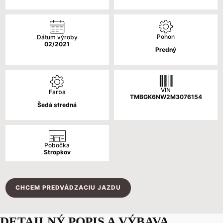
Pohon
Dátum výroby
02/2021
Predný
VIN
Farba
TMBGK6NW2M3076154
Šedá stredná
Pobočka
Stropkov
CHCEM PREDVÁDZACIU JAZDU
DETAILNÝ POPIS A VÝBAVA