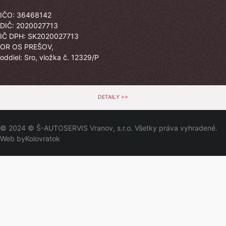
IČO: 36468142
DIČ: 2020027713
IČ DPH: SK2020027713
OR OS PREŠOV,
oddiel: Sro, vložka č. 12329/P
DETAILY >>
© 2024 © Š-AUTOSERVIS Vranov, s.r.o. Všetky práva vyhradené.
Web by
Kolovratok