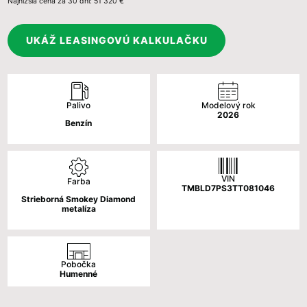
Najnižšia cena za 30 dní:
51 320 €
cena
cena
bola:
je:
UKÁŽ LEASINGOVÚ KALKULAČKU
56
50
820 €.
320 €.
Palivo
Modelový rok
2026
Benzín
VIN
Farba
TMBLD7PS3TT081046
Strieborná Smokey Diamond
metalíza
Pobočka
Humenné