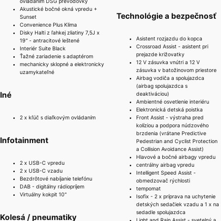
ovládaním DSG prevodovky
Akustické bočné okná vpredu +
Technológie a bezpečnosť
Sunset
Convenience Plus Klima
Disky Halti z ľahkej zliatiny 7,5J x
Asistent rozjazdu do kopca
19" - antracitové leštené
Crossroad Assist - asistent pri
Interiér Suite Black
prejazde križovatky
Ťažné zariadenie s adaptérom
12 V zásuvka vnútri a 12 V
mechanicky sklopné a elektronicky
zásuvka v batožinovom priestore
uzamykateľné
Airbag vodiča a spolujazdca
(airbag spolujazdca s
Iné
deaktiváciou)
Ambientné osvetlenie interiéru
Elektronická detská poistka
2 x kľúč s diaľkovým ovládaním
Front Assist - výstraha pred
kolíziou a podpora núdzového
brzdenia (vrátane Predictive
Infotainment
Pedestrian and Cyclist Protection
a Collision Avoidance Assist)
Hlavové a bočné airbagy vpredu
2 x USB-C vpredu
centrálny airbag vpredu
2 x USB-C vzadu
Intelligent Speed ​​​​Assist -
Bezdrôtové nabíjanie telefónu
obmedzovač rýchlosti
DAB - digitálny rádiopríjem
tempomat
Virtuálny kokpit 10"
Isofix - 2 x príprava na uchytenie
detských sedačiek vzadu a 1 x na
sedadle spolujazdca
Kolesá / pneumatiky
Light and Rain Assist - svetelný a