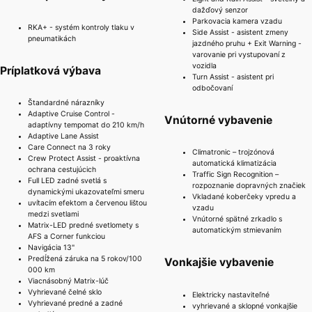
dažďový senzor
Parkovacia kamera vzadu
RKA+ - systém kontroly tlaku v
Side Assist - asistent zmeny
pneumatikách
jazdného pruhu + Exit Warning -
varovanie pri vystupovaní z
vozidla
Príplatková výbava
Turn Assist - asistent pri
odbočovaní
Štandardné nárazníky
Adaptive Cruise Control -
Vnútorné vybavenie
adaptívny tempomat do 210 km/h
Adaptive Lane Assist
Care Connect na 3 roky
Climatronic – trojzónová
Crew Protect Assist - proaktívna
automatická klimatizácia
ochrana cestujúcich
Traffic Sign Recognition –
Full LED zadné svetlá s
rozpoznanie dopravných značiek
dynamickými ukazovateľmi smeru
Vkladané koberčeky vpredu a
uvítacím efektom a červenou lištou
vzadu
medzi svetlami
Vnútorné spätné zrkadlo s
Matrix-LED predné svetlomety s
automatickým stmievaním
AFS a Corner funkciou
Navigácia 13"
Predĺžená záruka na 5 rokov/100
Vonkajšie vybavenie
000 km
Viacnásobný Matrix-lúč
Vyhrievané čelné sklo
Elektricky nastaviteľné
Vyhrievané predné a zadné
vyhrievané a sklopné vonkajšie