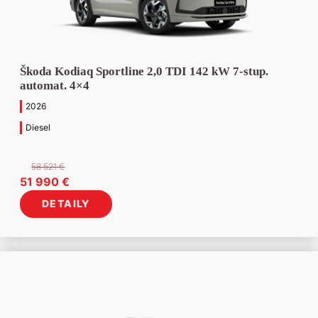
Škoda Kodiaq Sportline 2,0 TDI 142 kW 7-stup.
automat. 4×4
2026
Diesel
58 521
€
Pôvodná
Aktuálna
51 990
€
cena
cena
DETAILY
bola:
je:
58
51
521 €.
990 €.