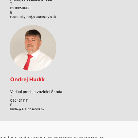
T
0910850666
E
ruscansky.he@s-autoservis.sk
Ondrej Hudík
Vedúci predaja vozidiel Škoda
T
0904311111
E
hudik@s-autoservis.sk