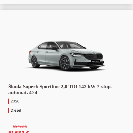
50
44
199 €.
790 €.
Škoda Superb Sportline 2,0 TDI 142 kW 7-stup.
automat. 4×4
2026
Diesel
58 183
€
Pôvodná
Aktuálna
51 683
€