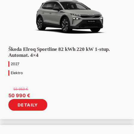
Škoda Elroq Sportline 82 kWh 220 kW 1-stup.
Automat. 4×4
2027
Elektro
55 859
€
Pôvodná
Aktuálna
50 990
€
cena
cena
DETAILY
bola:
je:
55
50
859 €.
990 €.