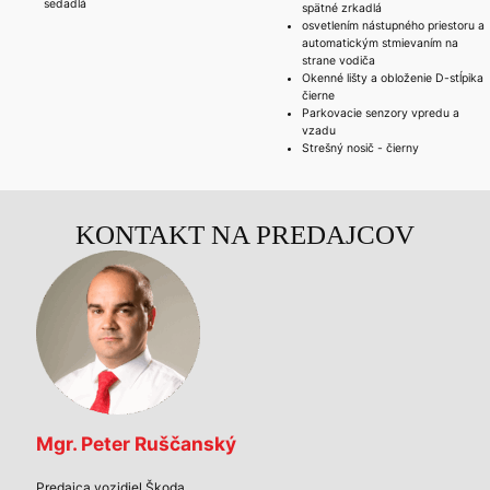
sedadlá
spätné zrkadlá
osvetlením nástupného priestoru a
automatickým stmievaním na
strane vodiča
Okenné lišty a obloženie D-stĺpika
čierne
Parkovacie senzory vpredu a
vzadu
Strešný nosič - čierny
KONTAKT NA PREDAJCOV
Mgr. Peter Ruščanský
Predajca vozidiel Škoda