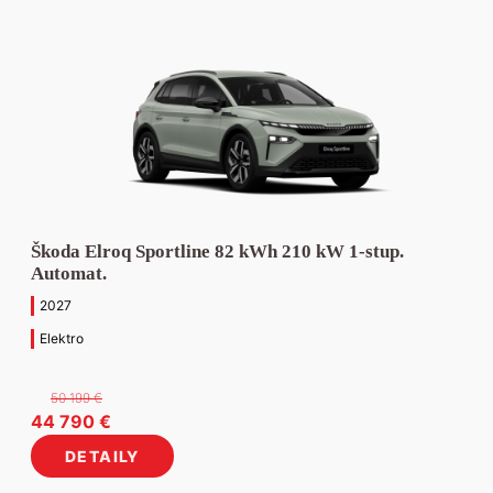
Škoda Elroq Sportline 82 kWh 210 kW 1-stup.
Automat.
2027
Elektro
50 199
€
Pôvodná
Aktuálna
44 790
€
cena
cena
DETAILY
bola:
je: