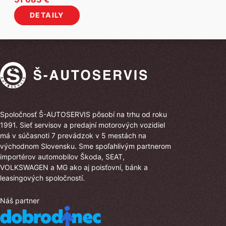
cena
cena
DETAILY
bola:
je:
58
51
183 €.
683 €.
Spoločnosť Š-AUTOSERVIS pôsobí na trhu od roku
1991. Sieť servisov a predajní motorových vozidiel
má v súčasnoti 7 prevádzok v 5 mestách na
východnom Slovensku. Sme spoľahlivým partnerom
importérov automobilov Škoda, SEAT,
VOLKSWAGEN a MG ako aj poisťovní, bánk a
leasingových spoločností.
Náš partner