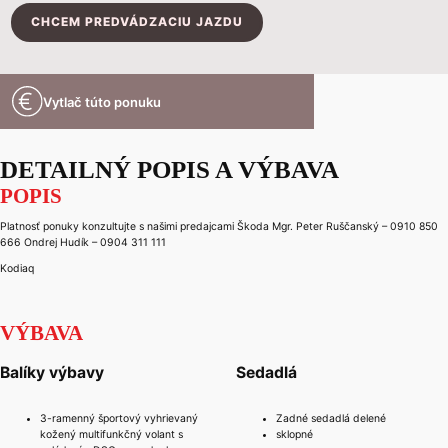
CHCEM PREDVÁDZACIU JAZDU
Vytlač túto ponuku
DETAILNÝ POPIS A VÝBAVA
POPIS
Platnosť ponuky konzultujte s našimi predajcami Škoda Mgr. Peter Ruščanský – 0910 850
666 Ondrej Hudík – 0904 311 111
Kodiaq
VÝBAVA
Balíky výbavy
Sedadlá
3-ramenný športový vyhrievaný
Zadné sedadlá delené
kožený multifunkčný volant s
sklopné