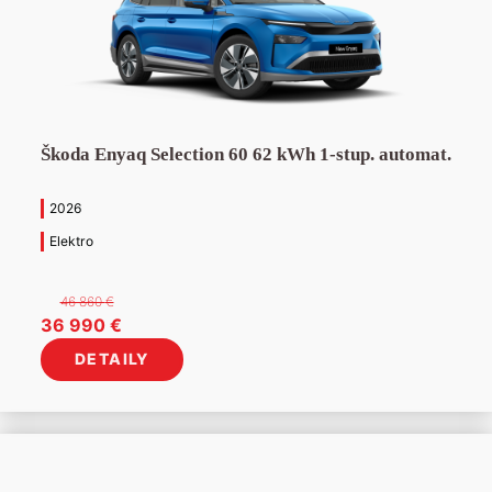
Škoda Enyaq Selection 60 62 kWh 1-stup. automat.
2026
Elektro
46 860
€
Pôvodná
Aktuálna
36 990
€
cena
cena
DETAILY
bola:
je:
46
36
860 €.
990 €.