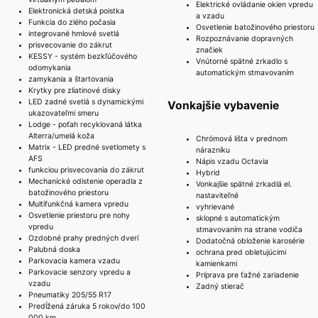
Elektrické ovládanie okien vpredu
Elektronická detská poistka
a vzadu
Funkcia do zlého počasia
Osvetlenie batožinového priestoru
integrované hmlové svetlá
Rozpoznávanie dopravných
prisvecovanie do zákrut
značiek
KESSY - systém bezkľúčového
Vnútorné spätné zrkadlo s
odomykania
automatickým stmavovaním
zamykania a štartovania
Krytky pre zliatinové disky
LED zadné svetlá s dynamickými
Vonkajšie vybavenie
ukazovateľmi smeru
Lodge - poťah recyklovaná látka
Alterra/umelá koža
Chrómová lišta v prednom
Matrix - LED predné svetlomety s
nárazníku
AFS
Nápis vzadu Octavia
funkciou prisvecovania do zákrut
Hybrid
Mechanické odistenie operadla z
Vonkajšie spätné zrkadlá el.
batožinového priestoru
nastaviteľné
Multifunkčná kamera vpredu
vyhrievané
Osvetlenie priestoru pre nohy
sklopné s automatickým
vpredu
stmavovaním na strane vodiča
Ozdobné prahy predných dverí
Dodatočná obloženie karosérie
Palubná doska
ochrana pred obletujúcimi
Parkovacia kamera vzadu
kamienkami
Parkovacie senzory vpredu a
Príprava pre ťažné zariadenie
vzadu
Zadný stierač
Pneumatiky 205/55 R17
Predĺžená záruka 5 rokov/do 100
000 km