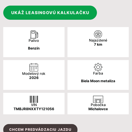
cena
cena
bola:
je:
UKÁŽ LEASINGOVÚ KALKULAČKU
37
34
616 €.
090 €.
Najazdené
Palivo
7
km
Benzín
Farba
Modelový rok
2026
Biela Moon metalíza
VIN
Pobočka
TMBJR8NXXTY121056
Michalovce
CHCEM PREDVÁDZACIU JAZDU