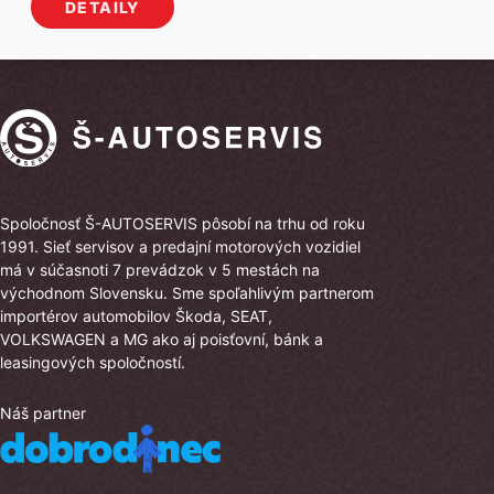
DETAILY
bola:
je:
40
36
028 €.
878 €.
Spoločnosť Š-AUTOSERVIS pôsobí na trhu od roku
1991. Sieť servisov a predajní motorových vozidiel
má v súčasnoti 7 prevádzok v 5 mestách na
východnom Slovensku. Sme spoľahlivým partnerom
importérov automobilov Škoda, SEAT,
VOLKSWAGEN a MG ako aj poisťovní, bánk a
leasingových spoločností.
Náš partner