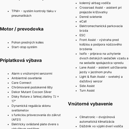
kolenný airbag vodiča
Crossroad Assist - asistent pri
TPM+ - systém kontroly tlaku v
prejazde križovatky
pneumatikách
Denné svietenie
eCall
Elektromechanická parkovacia
Motor / prevodovka
brzda
ESC
Front Assist - výstraha pred
Pohon predných kolies
kolíziou a podpora núdzového
Start-stop systém
brzdenia
Isofix - príprava na uchytenie
dvoch detských sedačiek vzadu a
Príplatková výbava
na sedadle spolujazdca vpredu
Lane Assist - asistent udržiavania
jazdy v jazdnom pruhu
Alarm s vnútornými senzormi
Light & Rain Assist - svetelný a
Ambientné osvetlenie
dažďový senzor
Care Connect
Side Assist
Chrómované podokenné lišty
Turn Assist
Dekor Mutant Cocoon Silver
Disky Rotare z ľahkej zliatiny 7J ×
17"
Vnútorné vybavenie
Dynamická regulácia sklonu
svetlometov
s funkciou prisvecovania do zákrut
Climatronic – dvojzónová
(AFS1)
automatická klimatizácia
Elektricky ovládané piate dvere s
Dáždnik vo výplni dverí vodiča
virtuálnym pedálom