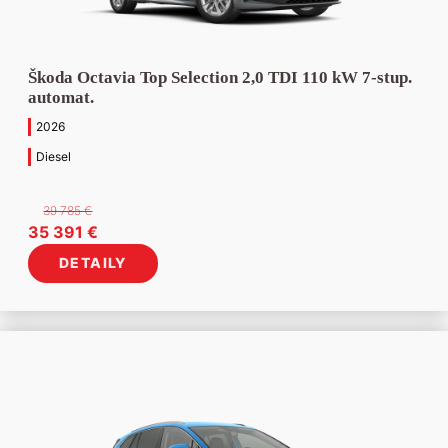
Škoda Octavia Top Selection 2,0 TDI 110 kW 7-stup.
automat.
2026
Diesel
39 785
€
Pôvodná
Aktuálna
35 391
€
cena
cena
DETAILY
bola:
je:
39
35
785 €.
391 €.