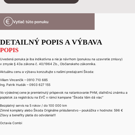
Vytlač túto ponuku
DETAILNÝ POPIS A VÝBAVA
POPIS
Uvedená ponuka je iba indikatívna a nie je návrhom (ponukou na uzavretie zmluvy)
v zmysle § 43a zákona č. 40/1964 Zb., Občianskeho zákonníka.
Aktuálnu cenu a výbavu konzultujte s našimi predajcami Škoda:
Viliam Vincenčík – 0910 710 685
Ing. Patrik Hudák – 0903 627 155
Vo výslednej cene je premietnutý príspevok na natankovanie PHM, diaľničnú známku a
poplatok za registráciu na EVČ v rámci kampane “Škoda Vám dá viac”
Bezplatný servis na 5 rokov / do 100 000 km
Zimné komplety alebo Škoda Originálne príslušenstvo – poukážka v hodnote: 596 €
Zľavy a benefity platia do odvolania!!!
Octavia Combi