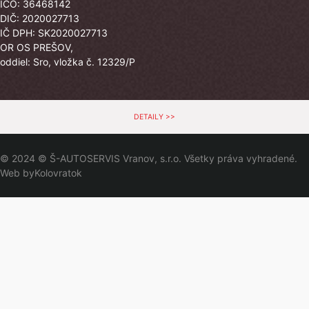
IČO: 36468142
DIČ: 2020027713
IČ DPH: SK2020027713
OR OS PREŠOV,
oddiel: Sro, vložka č. 12329/P
DETAILY >>
© 2024 © Š-AUTOSERVIS Vranov, s.r.o. Všetky práva vyhradené.
Web by
Kolovratok