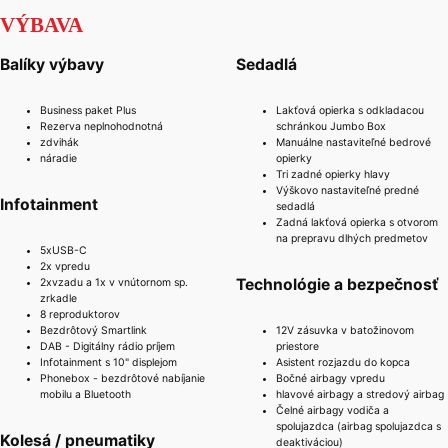
VÝBAVA
Balíky výbavy
Sedadlá
Business paket Plus
Lakťová opierka s odkladacou
Rezerva neplnohodnotná
schránkou Jumbo Box
zdvihák
Manuálne nastaviteľné bedrové
náradie
opierky
Tri zadné opierky hlavy
Výškovo nastaviteľné predné
Infotainment
sedadlá
Zadná lakťová opierka s otvorom
na prepravu dlhých predmetov
5xUSB-C
2x vpredu
Technológie a bezpečnosť
2xvzadu a 1x v vnútornom sp.
zrkadle
8 reproduktorov
Bezdrôtový Smartlink
12V zásuvka v batožinovom
DAB - Digitálny rádio príjem
priestore
Infotainment s 10" displejom
Asistent rozjazdu do kopca
Phonebox - bezdrôtové nabíjanie
Bočné airbagy vpredu
mobilu a Bluetooth
hlavové airbagy a stredový airbag
Čelné airbagy vodiča a
spolujazdca (airbag spolujazdca s
Kolesá / pneumatiky
deaktiváciou)