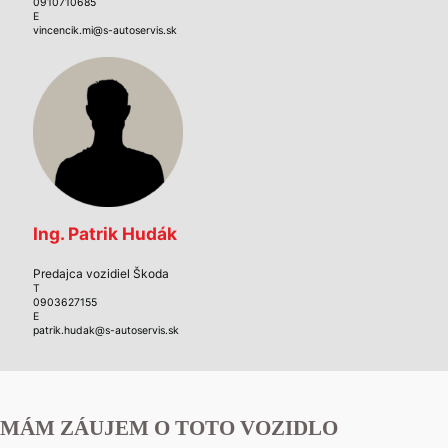
0910710685
E
vincencik.mi@s-autoservis.sk
Ing. Patrik Hudák
Predajca vozidiel Škoda
T
0903627155
E
patrik.hudak@s-autoservis.sk
MÁM ZÁUJEM O TOTO VOZIDLO