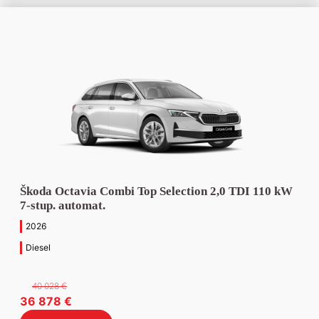
838 €.
990 €.
Škoda Octavia Combi Top Selection 2,0 TDI 110 kW
7-stup. automat.
2026
Diesel
40 028
€
Pôvodná
Aktuálna
36 878
€
cena
cena