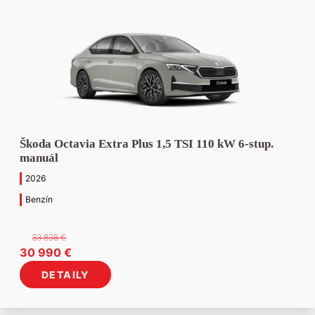
Škoda Octavia Extra Plus 1,5 TSI 110 kW 6-stup.
manuál
2026
Benzín
33 838
€
Pôvodná
Aktuálna
30 990
€
cena
cena
DETAILY
bola:
je:
33
30