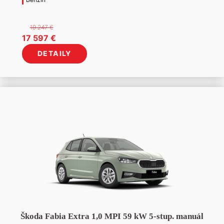
19 247
€
Pôvodná
Aktuálna
17 597
€
cena
cena
DETAILY
bola:
je:
19
17
247 €.
597 €.
Škoda Fabia Extra 1,0 MPI 59 kW 5-stup. manuál