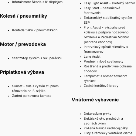
Infotainment Škoda s 8" displejom
Easy Light Assist – svetelný senzor
Easy Start – bezkľúčové
štartovanie
Kolesá / pneumatiky
Elektronický stabilizačný systém
ESP
Front Assist - výstraha pred
Kontrola tlaku v pneumatikách
kolíziou a podpora núdzového
brzdenia a Pedestrian Monitor
(ochrana chodcov)
Motor / prevodovka
Intervalový spínač stieračov s
fotosenzorov
Lane Assist
Start/Stop systém s rekuperáciou
Predné hmlové svetlomety
Rozšírená a prediktívne ochrana
Príplatková výbava
chodcov
Tempomat s obmedzovačom
rýchlosti
Zadné kotúčové brzdy
Sunset – sklá s vyšším stupňom
tónovania od B-stĺpika
Zadná parkovacia kamera
Vnútorné vybavenie
Dekoratívne prvky
Elektrické otv. predných a
zadných okien
Kožená hlavica riadiacej páky
Lišty a rámčeky ventilácie čierne