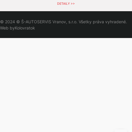
DETAILY >>
© 2024 © Š-AUTOSERVIS Vranov, s.r.o. Všetky práva vyhradené.
Web by
Kolovratok