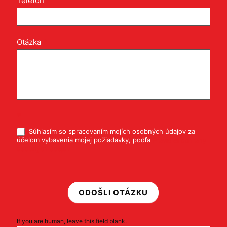
Telefón
*
Otázka
*
*
Súhlasím so spracovaním mojích osobných údajov za
účelom vybavenia mojej požiadavky, podľa
Pravidiel ochrany
osobných údajov
ODOŠLI OTÁZKU
If you are human, leave this field blank.