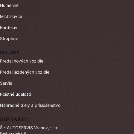
Humenné
Michalovce
Bardejov
Stropkov
SLUŽBY
Predaj nových vozidiel
Predaj jazdených vozidiel
Servis
Poistné udalosti
Náhradné diely a príslušenstvo
KONTAKTY
Š - AUTOSERVIS Vranov, s.r.o.
Požiarnická 5,