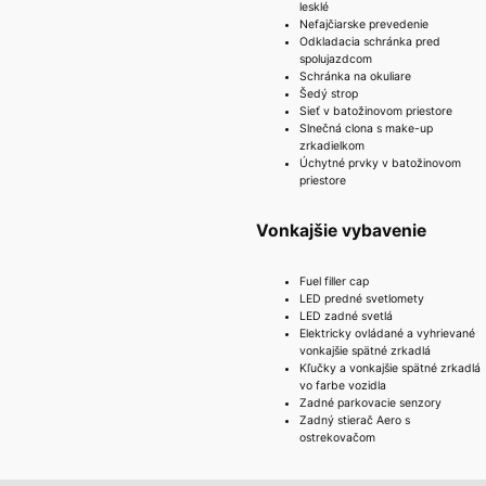
lesklé
Nefajčiarske prevedenie
Odkladacia schránka pred
spolujazdcom
Schránka na okuliare
Šedý strop
Sieť v batožinovom priestore
Slnečná clona s make-up
zrkadielkom
Úchytné prvky v batožinovom
priestore
Vonkajšie vybavenie
Fuel filler cap
LED predné svetlomety
LED zadné svetlá
Elektricky ovládané a vyhrievané
vonkajšie spätné zrkadlá
Kľučky a vonkajšie spätné zrkadlá
vo farbe vozidla
Zadné parkovacie senzory
Zadný stierač Aero s
ostrekovačom