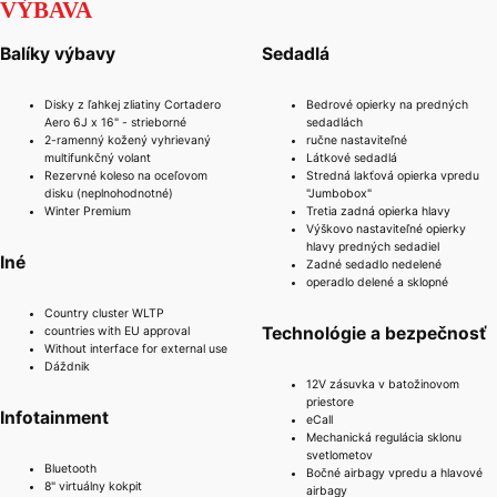
VÝBAVA
Balíky výbavy
Sedadlá
Disky z ľahkej zliatiny Cortadero
Bedrové opierky na predných
Aero 6J x 16" - strieborné
sedadlách
2-ramenný kožený vyhrievaný
ručne nastaviteľné
multifunkčný volant
Látkové sedadlá
Rezervné koleso na oceľovom
Stredná lakťová opierka vpredu
disku (neplnohodnotné)
"Jumbobox"
Winter Premium
Tretia zadná opierka hlavy
Výškovo nastaviteľné opierky
hlavy predných sedadiel
Iné
Zadné sedadlo nedelené
operadlo delené a sklopné
Country cluster WLTP
Technológie a bezpečnosť
countries with EU approval
Without interface for external use
Dáždnik
12V zásuvka v batožinovom
priestore
Infotainment
eCall
Mechanická regulácia sklonu
svetlometov
Bluetooth
Bočné airbagy vpredu a hlavové
8" virtuálny kokpit
airbagy