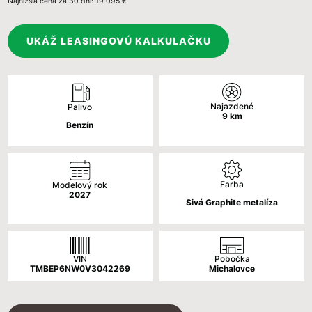
Najnižšia cena za 30 dní:
19 095 €
cena
cena
bola:
je:
UKÁŽ LEASINGOVÚ KALKULAČKU
22
18
095 €.
790 €.
Najazdené
Palivo
9
km
Benzín
Farba
Modelový rok
2027
Sivá Graphite metalíza
VIN
Pobočka
TMBEP6NW0V3042269
Michalovce