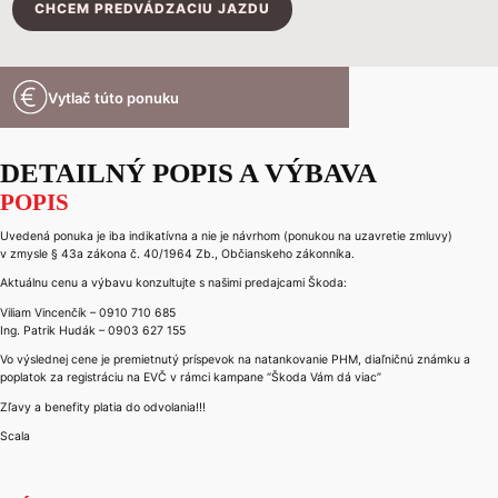
CHCEM PREDVÁDZACIU JAZDU
Vytlač túto ponuku
DETAILNÝ POPIS A VÝBAVA
POPIS
Uvedená ponuka je iba indikatívna a nie je návrhom (ponukou na uzavretie zmluvy)
v zmysle § 43a zákona č. 40/1964 Zb., Občianskeho zákonníka.
Aktuálnu cenu a výbavu konzultujte s našimi predajcami Škoda:
Viliam Vincenčík – 0910 710 685
Ing. Patrik Hudák – 0903 627 155
Vo výslednej cene je premietnutý príspevok na natankovanie PHM, diaľničnú známku a
poplatok za registráciu na EVČ v rámci kampane “Škoda Vám dá viac”
Zľavy a benefity platia do odvolania!!!
Scala