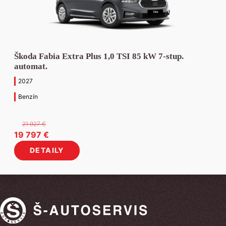
Škoda Fabia Extra Plus 1,0 TSI 85 kW 7-stup.
automat.
2027
Benzín
21 927
€
Pôvodná
Aktuálna
19 797
€
cena
cena
DETAILY
bola:
je:
21
19
927 €.
797 €.