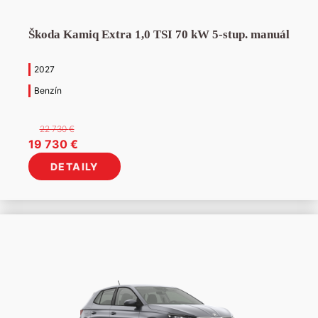
Škoda Kamiq Extra 1,0 TSI 70 kW 5-stup. manuál
2027
Benzín
22 730
€
Pôvodná
Aktuálna
19 730
€
cena
cena
DETAILY
bola:
je:
22
19
730 €.
730 €.