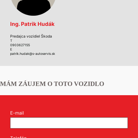
Ing. Patrik Hudák
Predajca vozidiel Škoda
T
0903627155
E
patrik.hudak@s-autoservis.sk
MÁM ZÁUJEM O TOTO VOZIDLO
Kontakt
E-mail
*
formulár
pri
produkte