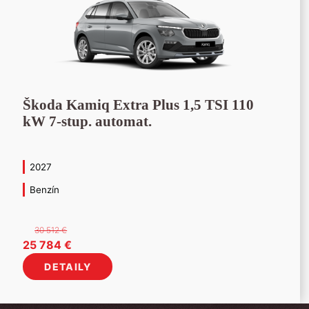
Škoda Kamiq Extra Plus 1,5 TSI 110
kW 7-stup. automat.
2027
Benzín
30 512
€
Pôvodná
Aktuálna
25 784
€
cena
cena
DETAILY
bola:
je:
30
25