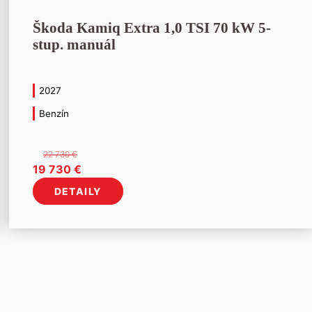
Škoda Kamiq Extra 1,0 TSI 70 kW 5-
stup. manuál
2027
Benzín
22 730
€
Pôvodná
Aktuálna
19 730
€
cena
cena
DETAILY
bola:
je:
22
19
730 €.
730 €.