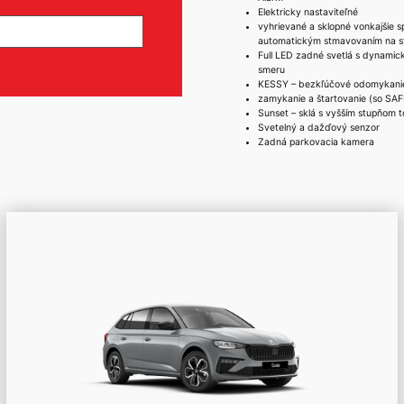
Elektricky nastaviteľné
vyhrievané a sklopné vonkajšie s
automatickým stmavovaním na s
Full LED zadné svetlá s dynami
smeru
KESSY – bezkľúčové odomykani
zamykanie a štartovanie (so SA
Sunset – sklá s vyšším stupňom t
Svetelný a dažďový senzor
Zadná parkovacia kamera