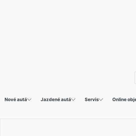
P
s
Nové autá
Jazdené autá
Servis
Online ob