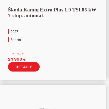
Škoda Kamiq Extra Plus 1,0 TSI 85 kW
7-stup. automat.
2027
Benzín
29 757
€
Pôvodná
Aktuálna
24 990
€
cena
cena
DETAILY
bola:
je:
29
24
757 €.
990 €.