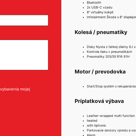
Bluetooth
2x USB-C vzadu
8" virtuálny kokpit
Infotainment Škoda s 8" displejo
Kolesá / pneumatiky
Disky Nyota z ľahkej zliatny 6J x
Kontrola tlaku v pneumatikách
Pneumatiky 205/55 R16 91H
Motor / prevodovka
Start/Stop systém s rekuperácio
vybavenia mojej
Príplatková výbava
Leather-wrapped multi-function 
heated
with tiptronic
Parkovacie senzory vpredu a vz
Alarm