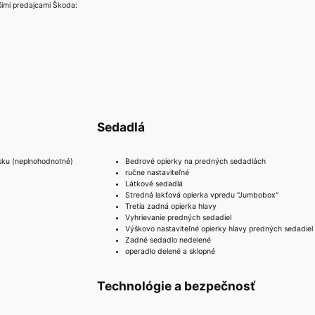
šimi predajcami Škoda:
Sedadlá
sku (neplnohodnotné)
Bedrové opierky na predných sedadlách
ručne nastaviteľné
Látkové sedadlá
Stredná lakťová opierka vpredu "Jumbobox"
Tretia zadná opierka hlavy
Vyhrievanie predných sedadiel
Výškovo nastaviteľné opierky hlavy predných sedadiel
Zadné sedadlo nedelené
operadlo delené a sklopné
Technológie a bezpečnosť