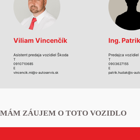
Viliam Vincenčík
Ing. Patr
Asistent predaja vozidiel Škoda
Predajca vozidiel
T
T
0910710685
0903627155
E
E
vincencik.mi@s-autoservis.sk
patrik.hudak@s-auto
MÁM ZÁUJEM O TOTO VOZIDLO