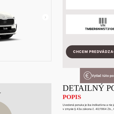
VIN
TMBER6NW5T310
CHCEM PREDVÁDZA
Vytlač túto p
DETAILNÝ P
V
POPIS
Uvedená ponuka je iba indikatívna a nie
v zmysle § 43a zákona č. 40/1964 Zb., 