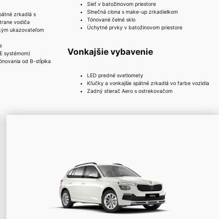
Sieť v batožinovom priestore
Slnečná clona s make-up zrkadielkom
pätné zrkadlá s
Tónované čelné sklo
trane vodiča
Úchytné prvky v batožinovom priestore
ckým ukazovateľom
e
Vonkajšie vybavenie
FE systémom)
ónovania od B-stĺpika
LED predné svetlomety
Kľučky a vonkajšie spätné zrkadlá vo farbe vozidla
Zadný stierač Aero s ostrekovačom