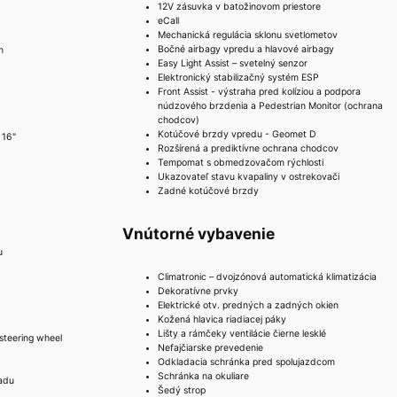
12V zásuvka v batožinovom priestore
eCall
Mechanická regulácia sklonu svetlometov
Bočné airbagy vpredu a hlavové airbagy
m
Easy Light Assist – svetelný senzor
Elektronický stabilizačný systém ESP
Front Assist - výstraha pred kolíziou a podpora
núdzového brzdenia a Pedestrian Monitor (ochrana
chodcov)
Kotúčové brzdy vpredu - Geomet D
 16"
Rozšírená a prediktívne ochrana chodcov
Tempomat s obmedzovačom rýchlosti
Ukazovateľ stavu kvapaliny v ostrekovači
Zadné kotúčové brzdy
Vnútorné vybavenie
u
Climatronic – dvojzónová automatická klimatizácia
Dekoratívne prvky
Elektrické otv. predných a zadných okien
Kožená hlavica riadiacej páky
Lišty a rámčeky ventilácie čierne lesklé
steering wheel
Nefajčiarske prevedenie
Odkladacia schránka pred spolujazdcom
Schránka na okuliare
adu
Šedý strop