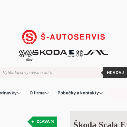
roducts
earch
jednavky
O firme
Pobočky a kontakty
Škoda Scala Ex