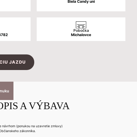
Biela Candy uni
Pobočka
6782
Michalovce
CIU JAZDU
onuku
OPIS A VÝBAVA
 je návrhom (ponukou na uzavretie zmluvy)
Občianskeho zákonníka.