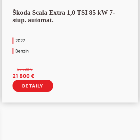
Škoda Scala Extra 1,0 TSI 85 kW 7-
stup. automat.
2027
Benzín
25 588
€
Pôvodná
Aktuálna
21 800
€
cena
cena
DETAILY
bola:
je:
25
21
588 €.
800 €.