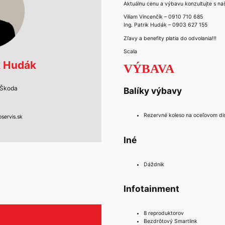
Aktuálnu cenu a výbavu konzultujte s na
Viliam Vincenčík – 0910 710 685
Ing. Patrik Hudák – 0903 627 155
Zľavy a benefity platia do odvolania!!!
Scala
ik Hudák
VÝBAVA
 Škoda
Balíky výbavy
Rezervné koleso na oceľovom di
servis.sk
Iné
Dáždnik
Infotainment
8 reproduktorov
Bezdrôtový Smartlink