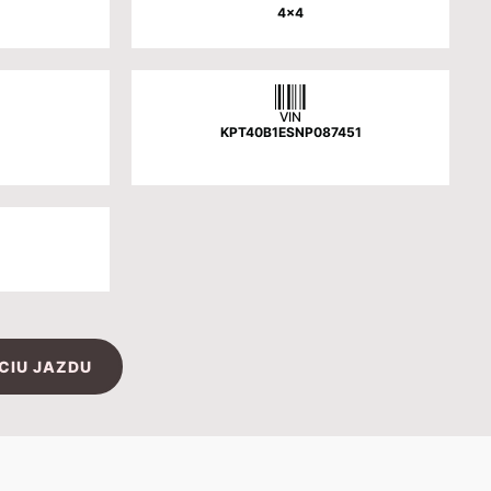
4x4
VIN
KPT40B1ESNP087451
CIU JAZDU