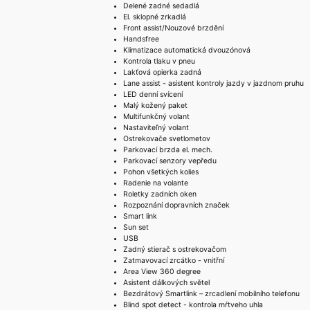
Delené zadné sedadlá
El. sklopné zrkadlá
Front assist/Nouzové brzdění
Handsfree
Klimatizace automatická dvouzónová
Kontrola tlaku v pneu
Lakťová opierka zadná
Lane assist - asistent kontroly jazdy v jazdnom pruhu
LED denní svícení
Malý kožený paket
Multifunkčný volant
Nastaviteľný volant
Ostrekovače svetlometov
Parkovací brzda el. mech.
Parkovací senzory vepředu
Pohon všetkých kolies
Radenie na volante
Roletky zadních oken
Rozpoznání dopravních značek
Smart link
Sun set
USB
Zadný stierač s ostrekovačom
Zatmavovací zrcátko - vnitřní
Area View 360 degree
Asistent dálkových světel
Bezdrátový Smartlink – zrcadlení mobilního telefonu
Blind spot detect - kontrola mŕtveho uhla