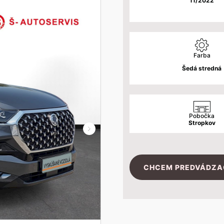
11/2022
Farba
Šedá stredná
Pobočka
Stropkov
CHCEM PREDVÁDZA