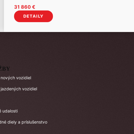
31 860
€
DETAILY
ŽBY
 nových vozidiel
 jazdených vozidiel
é udalosti
né diely a príslušenstvo