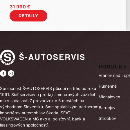
31 990
€
DETAILY
POBOČKY
Vranov nad Top
Humenné
Spoločnosť Š-AUTOSERVIS pôsobí na trhu od roku
1991. Sieť servisov a predajní motorových vozidiel
Michalovce
má v súčasnoti 7 prevádzok v 5 mestách na
východnom Slovensku. Sme spoľahlivým partnerom
Bardejov
importérov automobilov Škoda, SEAT,
Stropkov
VOLKSWAGEN a MG ako aj poisťovní, bánk a
leasingových spoločností.