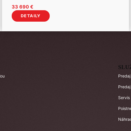
33 690
€
DETAILY
SLU
ľou
Predaj
Predaj
Servis
Poistn
Náhrad