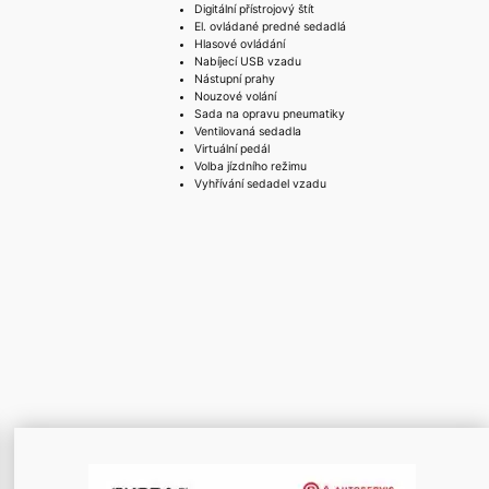
Digitální přístrojový štít
El. ovládané predné sedadlá
Hlasové ovládání
Nabíjecí USB vzadu
Nástupní prahy
Nouzové volání
Sada na opravu pneumatiky
Ventilovaná sedadla
Virtuální pedál
Volba jízdního režimu
Vyhřívání sedadel vzadu