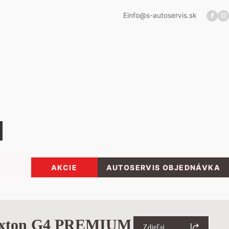
E
info@s-autoservis.sk
AKCIE
AUTOSERVIS OBJEDNÁVKA
exton G4 PREMIUM
Zdieľaj