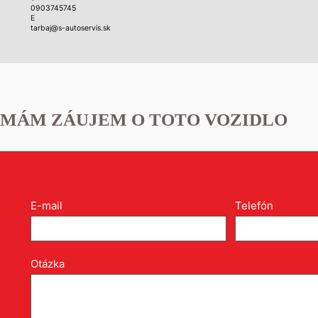
0903745745
E
tarbaj@s-autoservis.sk
MÁM ZÁUJEM O TOTO VOZIDLO
Kontakt
E-mail
*
Telefón
*
formulár
pri
produkte
Otázka
*