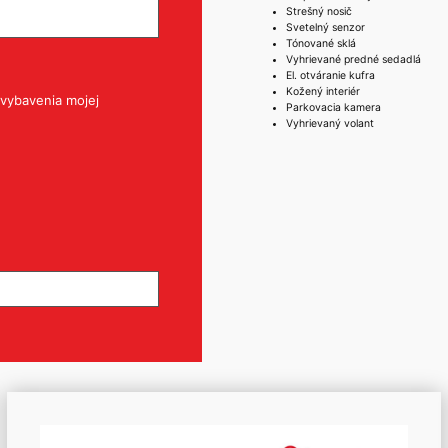
Strešný nosič
Svetelný senzor
Tónované sklá
Vyhrievané predné sedadlá
El. otváranie kufra
Kožený interiér
vybavenia mojej
Parkovacia kamera
Vyhrievaný volant