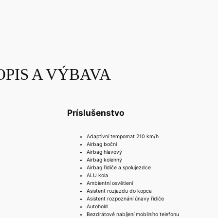
OPIS A VÝBAVA
Príslušenstvo
Adaptivní tempomat 210 km/h
Airbag boční
Airbag hlavový
Airbag kolenný
Airbag řidiče a spolujezdce
ALU kola
Ambientní osvětlení
Asistent rozjazdu do kopca
Asistent rozpoznání únavy řidiče
Autohold
Bezdrátové nabíjení mobilního telefonu