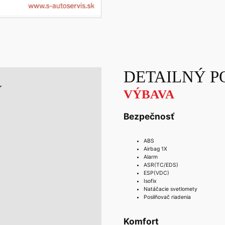
DETAILNÝ P
V
VÝBAVA
Bezpečnosť
ABS
Airbag 1X
Alarm
ASR(TC/EDS)
ESP(VDC)
Isofix
Natáčacie svetlomety
Posilňovač riadenia
Komfort