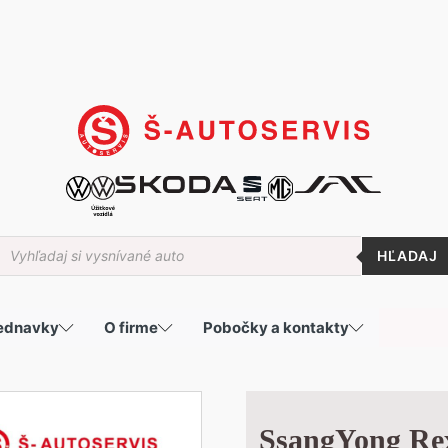
roducts
earch
jednavky
O firme
Pobočky a kontakty
SsangYong R