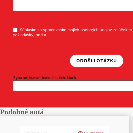
*
Súhlasím so spracovaním mojích osobných údajov za účelom 
požiadavky, podľa
Pravidiel ochrany osobných údajov
ODOŠLI OTÁZKU
If you are human, leave this field blank.
Podobné autá