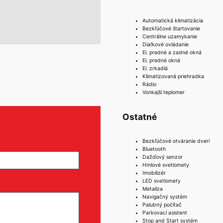
Automatická klimatizácia
Bezkľúčové štartovanie
Centrálne uzamykanie
Diaľkové ovládanie
El. predné a zadné okná
El. predné okná
El. zrkadlá
Klimatizovaná priehradka
Rádio
Vonkajší teplomer
Ostatné
Bezkľúčové otváranie dverí
Bluetooth
Dažďový senzor
Hmlové svetlomety
Imobilizér
LED svetlomety
Metalíza
Navigačný systém
Palubný počítač
Parkovací asistent
Stop and Start systém