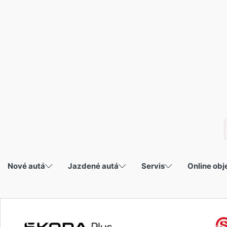
P
s
Nové autá
Jazdené autá
Servis
Online ob