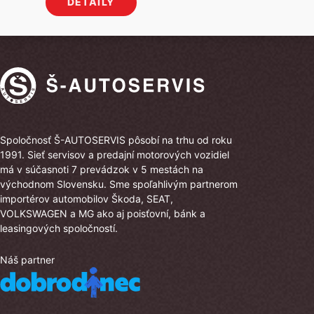
DETAILY
bola:
je:
42
37
080 €.
080 €.
Spoločnosť Š-AUTOSERVIS pôsobí na trhu od roku
1991. Sieť servisov a predajní motorových vozidiel
má v súčasnoti 7 prevádzok v 5 mestách na
východnom Slovensku. Sme spoľahlivým partnerom
importérov automobilov Škoda, SEAT,
VOLKSWAGEN a MG ako aj poisťovní, bánk a
leasingových spoločností.
Náš partner