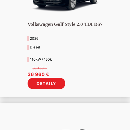
Volkswagen Golf Style 2.0 TDI DS7
2026
Diesel
110kW / 150k
39 460
€
Pôvodná
Aktuálna
36 960
€
cena
cena
DETAILY
bola:
je:
39
36
460 €.
960 €.