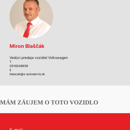
Miron Blaščák
Vedúci predaja vozidiel Volkswagen
T
0918248959
E
blascak@s-autoservis.sk
MÁM ZÁUJEM O TOTO VOZIDLO
Kontakt
E-mail
*