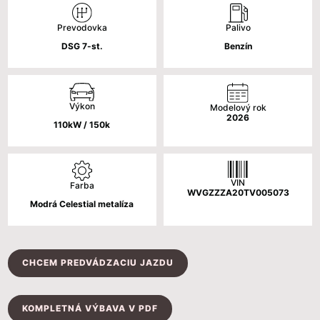
bola:
je:
Palivo
Prevodovka
37
33
Benzín
DSG 7-st.
180 €.
680 €.
Výkon
Modelový rok
2026
110kW / 150k
VIN
Farba
WVGZZZA20TV005073
Modrá Celestial metalíza
CHCEM PREDVÁDZACIU JAZDU
KOMPLETNÁ VÝBAVA V PDF