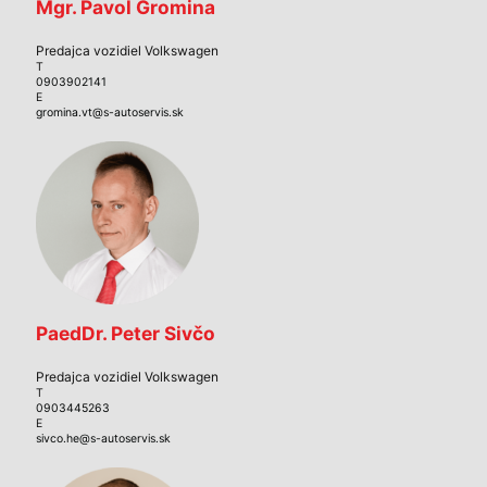
Mgr. Pavol Gromina
Predajca vozidiel Volkswagen
T
0903902141
E
gromina.vt@s-autoservis.sk
PaedDr. Peter Sivčo
Predajca vozidiel Volkswagen
T
0903445263
E
sivco.he@s-autoservis.sk