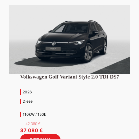
Volkswagen Golf Variant Style 2.0 TDI DS7
2026
Diesel
110kW / 150k
42 080
€
Pôvodná
Aktuálna
37 080
€
cena
cena