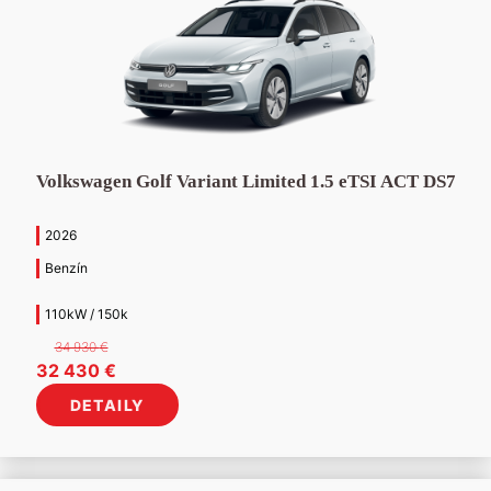
Volkswagen Golf Variant Limited 1.5 eTSI ACT DS7
2026
Benzín
110kW / 150k
34 930
€
Pôvodná
Aktuálna
32 430
€
cena
cena
DETAILY
bola:
je:
34
32
930 €.
430 €.