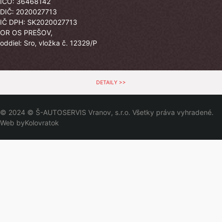
IČO: 36468142
DIČ: 2020027713
IČ DPH: SK2020027713
OR OS PREŠOV,
oddiel: Sro, vložka č. 12329/P
DETAILY >>
© 2024 © Š-AUTOSERVIS Vranov, s.r.o. Všetky práva vyhradené.
Web by
Kolovratok