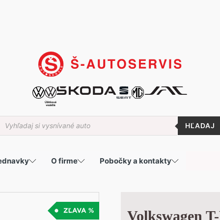
roducts
earch
jednavky
O firme
Pobočky a kontakty
Volkswagen T-