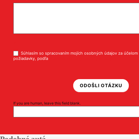
*
Súhlasím so spracovaním mojích osobných údajov za účelom 
požiadavky, podľa
Pravidiel ochrany osobných údajov
ODOŠLI OTÁZKU
If you are human, leave this field blank.
Podobné autá