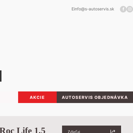
E
info@s-autoservis.sk
AKCIE
AUTOSERVIS OBJEDNÁVKA
Roc Life 1.5
Zdieľaj