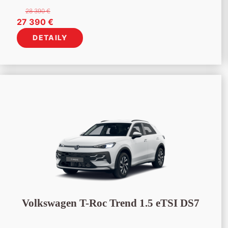
28 390
€
Pôvodná
Aktuálna
27 390
€
cena
cena
DETAILY
bola:
je:
28
27
390 €.
390 €.
Volkswagen T-Roc Trend 1.5 eTSI DS7