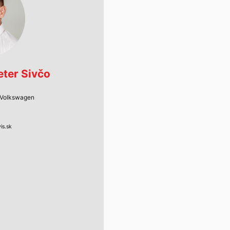
eter Sivčo
l Volkswagen
is.sk