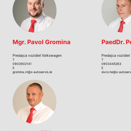
Mgr. Pavol Gromina
PaedDr. P
Predajca vozidiel Volkswagen
Predajca vozidie
T
T
0903902141
0903445263
E
E
gromina.vt@s-autoservis.sk
sivco.he@s-autoserv