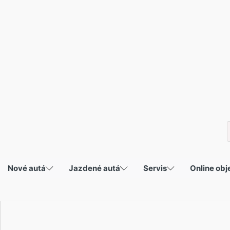
P
s
Nové autá
Jazdené autá
Servis
Online ob