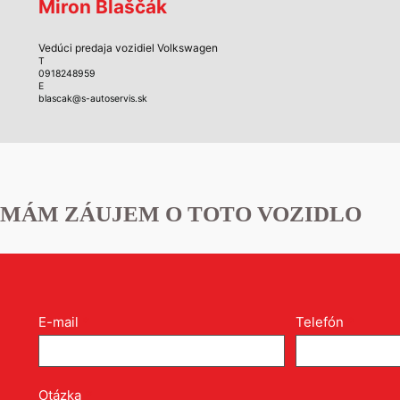
Miron Blaščák
Vedúci predaja vozidiel Volkswagen
T
0918248959
E
blascak@s-autoservis.sk
MÁM ZÁUJEM O TOTO VOZIDLO
Kontakt
E-mail
*
Telefón
*
formulár
pri
produkte
Otázka
*