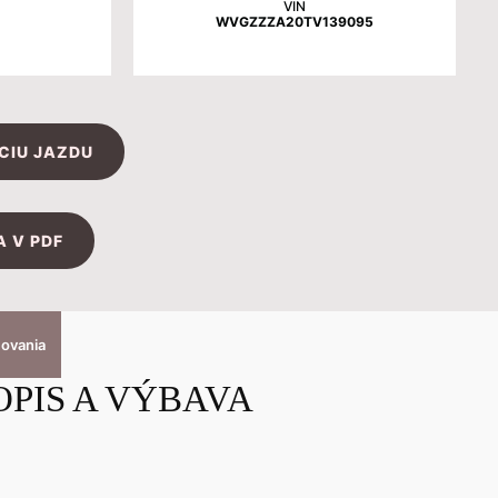
VIN
WVGZZZA20TV139095
CIU JAZDU
 V PDF
covania
OPIS A VÝBAVA