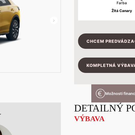
Farba
Žltá Canary
CHCEM PREDVÁDZA
KOMPLETNÁ VÝBAVA
Možnosti finan
DETAILNÝ P
V
VÝBAVA