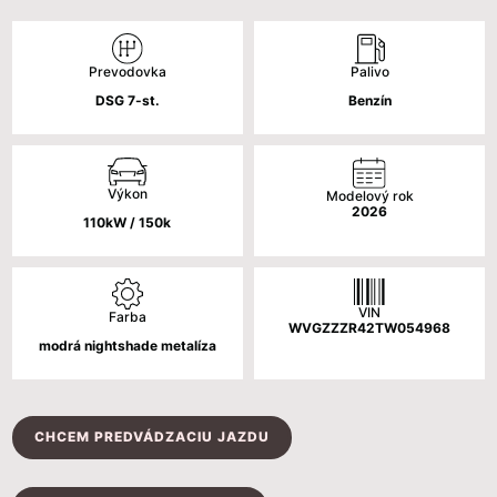
cena
cena
bola:
je:
Palivo
Prevodovka
44
39
Benzín
DSG 7-st.
090 €.
590 €.
Výkon
Modelový rok
2026
110kW / 150k
VIN
Farba
WVGZZZR42TW054968
modrá nightshade metalíza
CHCEM PREDVÁDZACIU JAZDU