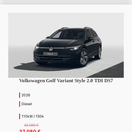
500 €.
000 €.
Volkswagen Golf Variant Style 2.0 TDI DS7
2026
Diesel
110kW / 150k
42 080
€
Pôvodná
Aktuálna
37 080
€