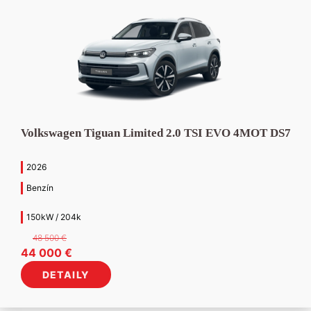
Volkswagen Tiguan Limited 2.0 TSI EVO 4MOT DS7
2026
Benzín
150kW / 204k
48 500
€
Pôvodná
Aktuálna
44 000
€
cena
cena
DETAILY
bola:
je:
48
44