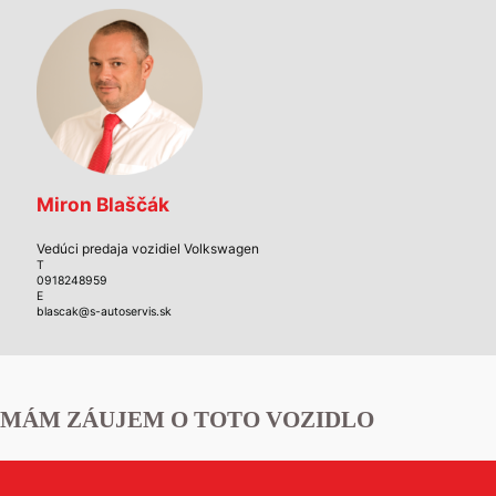
Miron Blaščák
Vedúci predaja vozidiel Volkswagen
T
0918248959
E
blascak@s-autoservis.sk
MÁM ZÁUJEM O TOTO VOZIDLO