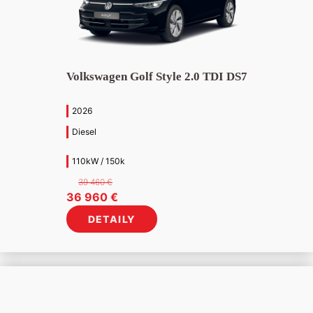
Volkswagen Golf Style 2.0 TDI DS7
2026
Diesel
110kW / 150k
39 460
€
Pôvodná
Aktuálna
36 960
€
cena
cena
DETAILY
bola:
je:
39
36
460 €.
960 €.