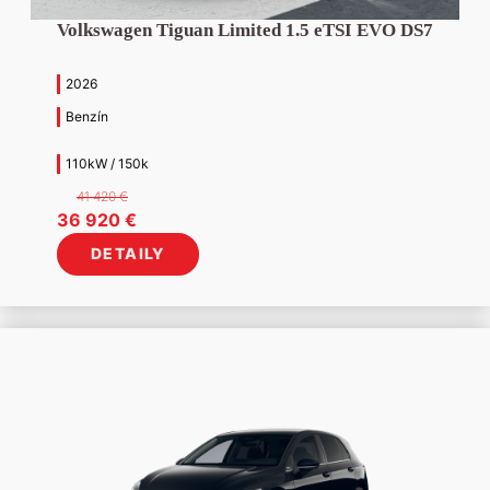
Volkswagen Tiguan Limited 1.5 eTSI EVO DS7
2026
Benzín
110kW / 150k
41 420
€
Pôvodná
Aktuálna
36 920
€
cena
cena
DETAILY
bola:
je:
41
36
420 €.
920 €.