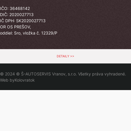
IČO: 36468142
DIČ: 2020027713
IČ DPH: SK2020027713
OR OS PREŠOV,
oddiel: Sro, vložka č. 12329/P
DETAILY >>
© 2024 © Š-AUTOSERVIS Vranov, s.r.o. Všetky práva vyhradené.
Web by
Kolovratok