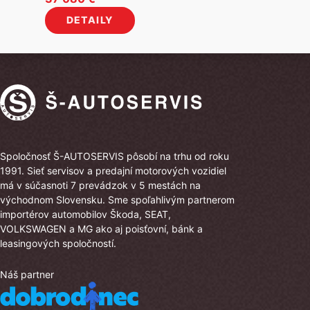
cena
cena
DETAILY
bola:
je:
42
37
080 €.
080 €.
Spoločnosť Š-AUTOSERVIS pôsobí na trhu od roku
1991. Sieť servisov a predajní motorových vozidiel
má v súčasnoti 7 prevádzok v 5 mestách na
východnom Slovensku. Sme spoľahlivým partnerom
importérov automobilov Škoda, SEAT,
VOLKSWAGEN a MG ako aj poisťovní, bánk a
leasingových spoločností.
Náš partner