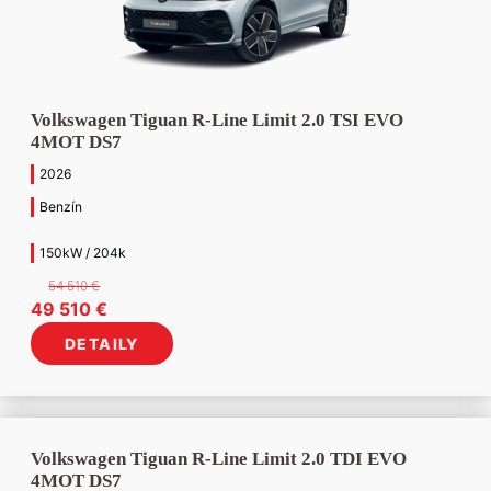
Volkswagen Tiguan R-Line Limit 2.0 TSI EVO
4MOT DS7
2026
Benzín
150kW / 204k
54 510
€
Pôvodná
Aktuálna
49 510
€
cena
cena
DETAILY
bola:
je:
54
49
510 €.
510 €.
Volkswagen Tiguan R-Line Limit 2.0 TDI EVO
4MOT DS7