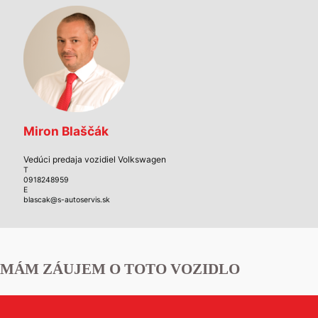
Miron Blaščák
Vedúci predaja vozidiel Volkswagen
T
0918248959
E
blascak@s-autoservis.sk
MÁM ZÁUJEM O TOTO VOZIDLO