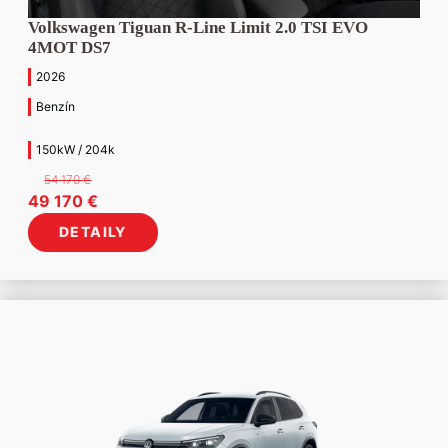
Volkswagen Tiguan R-Line Limit 2.0 TSI EVO
4MOT DS7
2026
Benzín
150kW / 204k
54 170
€
Pôvodná
Aktuálna
49 170
€
cena
cena
DETAILY
bola:
je:
54
49
170 €.
170 €.