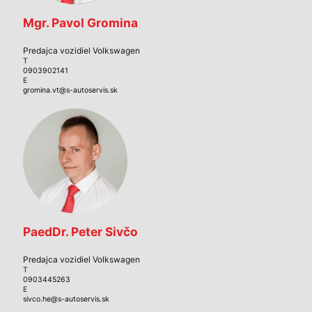
Mgr. Pavol Gromina
Predajca vozidiel Volkswagen
T
0903902141
E
gromina.vt@s-autoservis.sk
PaedDr. Peter Sivčo
Predajca vozidiel Volkswagen
T
0903445263
E
sivco.he@s-autoservis.sk