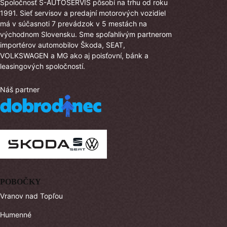
Spoločnosť Š-AUTOSERVIS pôsobí na trhu od roku
1991. Sieť servisov a predajní motorových vozidiel
má v súčasnoti 7 prevádzok v 5 mestách na
východnom Slovensku. Sme spoľahlivým partnerom
importérov automobilov Škoda, SEAT,
VOLKSWAGEN a MG ako aj poisťovní, bánk a
leasingových spoločností.
Náš partner
POBOČKY
Vranov nad Topľou
Humenné