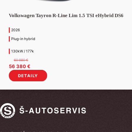
Volkswagen Tayron R-Line Lim 1.5 TSI eHybrid DS6
2026
Plug-in hybrid
130kW / 177k
60 880
€
Pôvodná
Aktuálna
56 380
€
cena
cena
DETAILY
bola:
je:
60
56
880 €.
380 €.