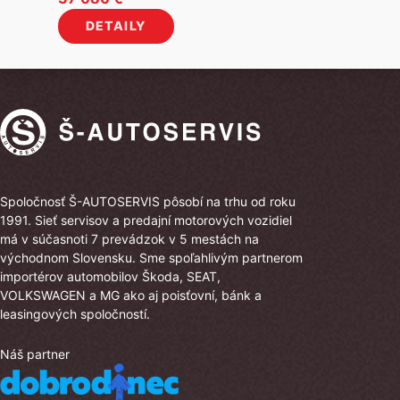
cena
cena
DETAILY
bola:
je:
42
37
080 €.
080 €.
Spoločnosť Š-AUTOSERVIS pôsobí na trhu od roku
1991. Sieť servisov a predajní motorových vozidiel
má v súčasnoti 7 prevádzok v 5 mestách na
východnom Slovensku. Sme spoľahlivým partnerom
importérov automobilov Škoda, SEAT,
VOLKSWAGEN a MG ako aj poisťovní, bánk a
leasingových spoločností.
Náš partner