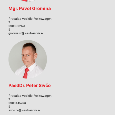
Mgr. Pavol Gromina
Predajca vozidiel Volkswagen
T
0903902141
E
gromina.vt@s-autoservis.sk
PaedDr. Peter Sivčo
Predajca vozidiel Volkswagen
T
0903445263
E
sivco.he@s-autoservis.sk