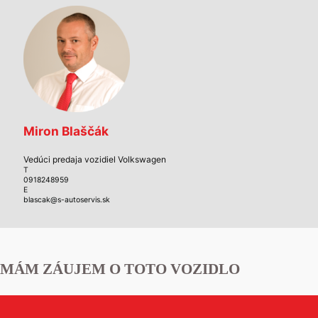
Miron Blaščák
Vedúci predaja vozidiel Volkswagen
T
0918248959
E
blascak@s-autoservis.sk
MÁM ZÁUJEM O TOTO VOZIDLO