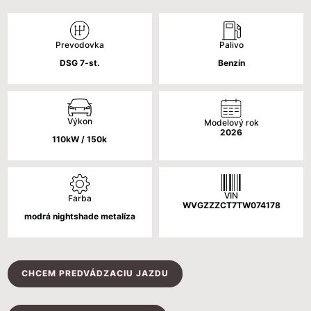
cena
cena
bola:
je:
Palivo
Prevodovka
41
36
Benzín
DSG 7-st.
110 €.
610 €.
Výkon
Modelový rok
2026
110kW / 150k
VIN
Farba
WVGZZZCT7TW074178
modrá nightshade metalíza
CHCEM PREDVÁDZACIU JAZDU