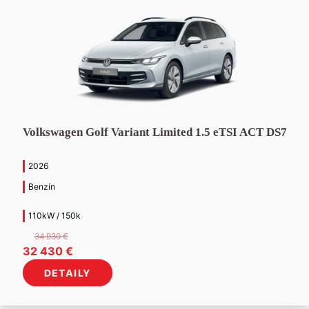
Volkswagen Golf Variant Limited 1.5 eTSI ACT DS7
2026
Benzín
110kW / 150k
34 930
€
Pôvodná
Aktuálna
32 430
€
cena
cena
DETAILY
bola:
je:
34
32