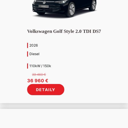
Volkswagen Golf Style 2.0 TDI DS7
2026
Diesel
110kW / 150k
39 460
€
Pôvodná
Aktuálna
36 960
€
cena
cena
DETAILY
bola:
je:
39
36
460 €.
960 €.