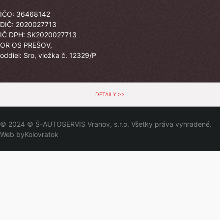
IČO: 36468142
DIČ: 2020027713
IČ DPH: SK2020027713
OR OS PREŠOV,
oddiel: Sro, vložka č. 12329/P
DETAILY >>
© 2024 © Š-AUTOSERVIS Vranov, s.r.o. Všetky práva vyhradené.
Web by
Kolovratok