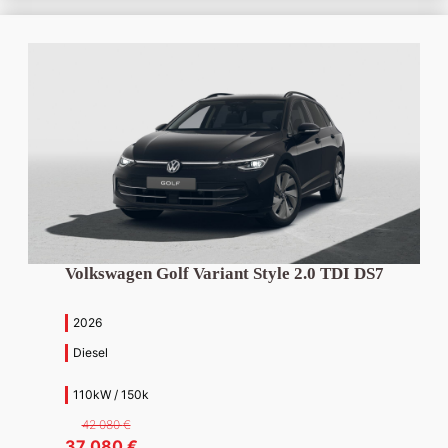
930 €.
430 €.
Volkswagen Golf Variant Style 2.0 TDI DS7
2026
Diesel
110kW / 150k
42 080
€
Pôvodná
Aktuálna
37 080
€