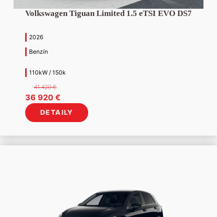
Volkswagen Tiguan Limited 1.5 eTSI EVO DS7
2026
Benzín
110kW / 150k
41 420
€
Pôvodná
Aktuálna
36 920
€
cena
cena
DETAILY
bola:
je:
41
36
420 €.
920 €.