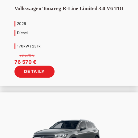
Volkswagen Touareg R-Line Limited 3.0 V6 TDI
2026
Diesel
170kW / 231k
86 570
€
Pôvodná
Aktuálna
76 570
€
cena
cena
DETAILY
bola:
je:
86
76
570 €.
570 €.