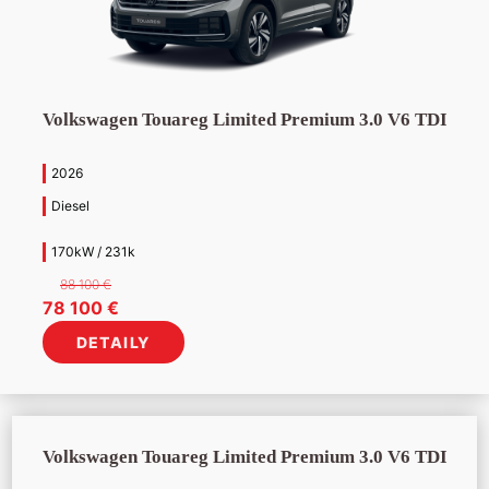
Volkswagen Touareg Limited Premium 3.0 V6 TDI
2026
Diesel
170kW / 231k
88 100
€
Pôvodná
Aktuálna
78 100
€
cena
cena
DETAILY
bola:
je:
88
78
100 €.
100 €.
Volkswagen Touareg Limited Premium 3.0 V6 TDI