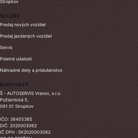
Stropkov
SLUŽBY
Predaj nových vozidiel
Predaj jazdených vozidiel
Servis
Poistné udalosti
Náhradné diely a príslušenstvo
KONTAKTY
Š - AUTOSERVIS Vranov, s.r.o.
Požiarnická 5,
091 01 Stropkov
IČO: 36455385
DIČ: 2020003062
IČ DPH : SK2020003062