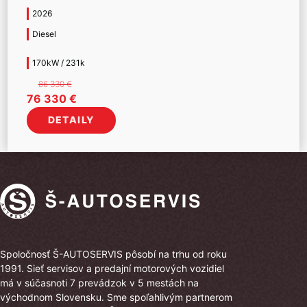
2026
Diesel
170kW / 231k
86 330
€
Pôvodná
Aktuálna
76 330
€
cena
cena
DETAILY
bola:
je:
86
76
330 €.
330 €.
Spoločnosť Š-AUTOSERVIS pôsobí na trhu od roku
1991. Sieť servisov a predajní motorových vozidiel
má v súčasnoti 7 prevádzok v 5 mestách na
východnom Slovensku. Sme spoľahlivým partnerom