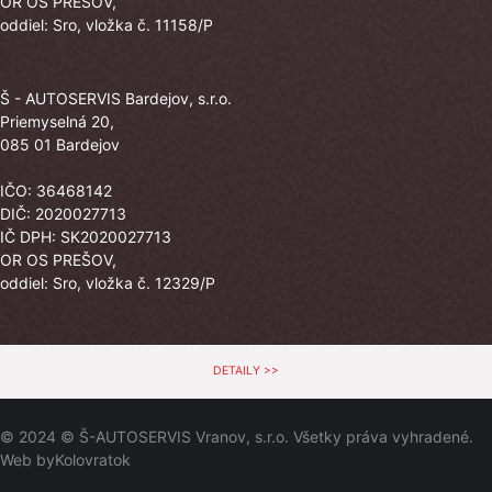
OR OS PREŠOV,
oddiel: Sro, vložka č. 11158/P
Š - AUTOSERVIS Bardejov, s.r.o.
Priemyselná 20,
085 01 Bardejov
IČO: 36468142
DIČ: 2020027713
IČ DPH: SK2020027713
OR OS PREŠOV,
oddiel: Sro, vložka č. 12329/P
DETAILY >>
© 2024 © Š-AUTOSERVIS Vranov, s.r.o. Všetky práva vyhradené.
Web by
Kolovratok