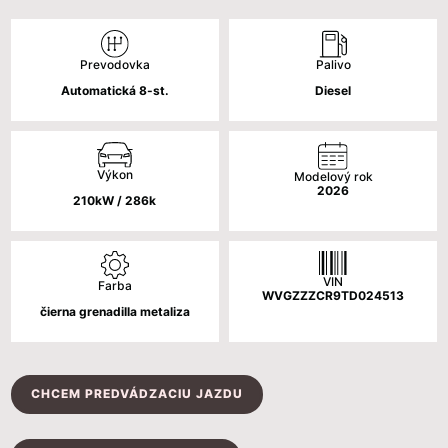
cena
cena
bola:
je:
Palivo
Prevodovka
98
88
Diesel
Automatická 8-st.
080 €.
080 €.
Výkon
Modelový rok
2026
210kW / 286k
VIN
Farba
WVGZZZCR9TD024513
čierna grenadilla metaliza
CHCEM PREDVÁDZACIU JAZDU