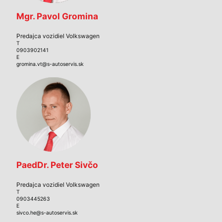
Mgr. Pavol Gromina
Predajca vozidiel Volkswagen
T
0903902141
E
gromina.vt@s-autoservis.sk
PaedDr. Peter Sivčo
Predajca vozidiel Volkswagen
T
0903445263
E
sivco.he@s-autoservis.sk