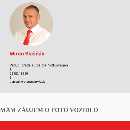
Miron Blaščák
Vedúci predaja vozidiel Volkswagen
T
0918248959
E
blascak@s-autoservis.sk
MÁM ZÁUJEM O TOTO VOZIDLO